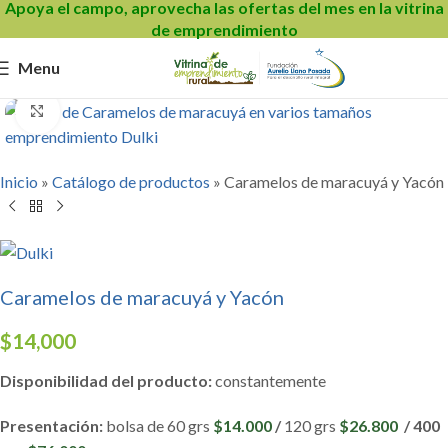
Apoya el campo, aprovecha las ofertas del mes en la vitrina
de emprendimiento
Menu
Click to enlarge
Inicio
»
Catálogo de productos
»
Caramelos de maracuyá y Yacón
Caramelos de maracuyá y Yacón
$
14,000
Disponibilidad del producto:
constantemente
Presentación:
bolsa de 60 grs
$14.000
/
120 grs
$26.800
/ 400