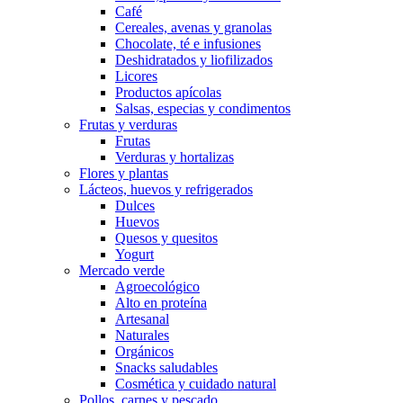
Café
Cereales, avenas y granolas
Chocolate, té e infusiones
Deshidratados y liofilizados
Licores
Productos apícolas
Salsas, especias y condimentos
Frutas y verduras
Frutas
Verduras y hortalizas
Flores y plantas
Lácteos, huevos y refrigerados
Dulces
Huevos
Quesos y quesitos
Yogurt
Mercado verde
Agroecológico
Alto en proteína
Artesanal
Naturales
Orgánicos
Snacks saludables
Cosmética y cuidado natural
Pollos, carnes y pescado