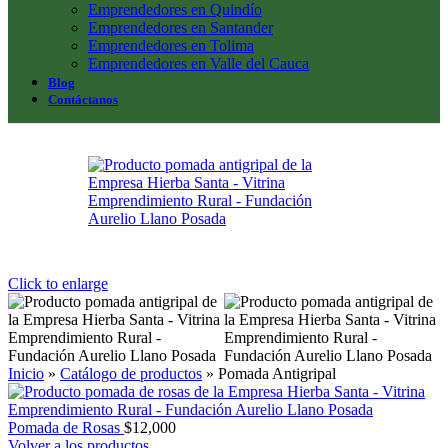
Emprendedores en Quindío
Emprendedores en Santander
Emprendedores en Tolima
Emprendedores en Valle del Cauca
Blog
Contáctanos
Click to enlarge
Inicio
»
Catálogo de productos
»
Pomada Antigripal
Pomada de Rosas
$
12,000
Volver a los productos