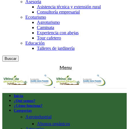
Asesoría
Asistencia técnica y extensión rural
Consultoría empresarial
Ecoturismo
Agroturismo
Caminata
Experiencia con abejas
Tour cafetero
Educación
Talleres de jardinería
Buscar
Menu
Inicio
¿Qué somos?
¿Cómo funciona?
Categorías
Agroindustrial
Abonos orgánicos
Artesanías