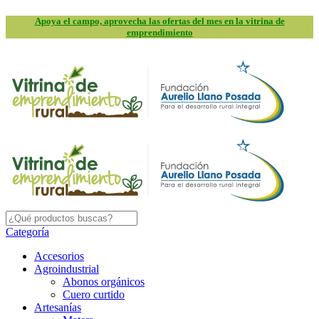
Apoya el campo, aprovecha las ofertas del mes en la vitrina de
emprendimiento
Categoría
Accesorios
Agroindustrial
Abonos orgánicos
Cuero curtido
Artesanías