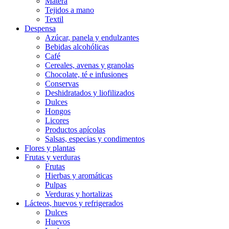
Matera
Tejidos a mano
Textil
Despensa
Azúcar, panela y endulzantes
Bebidas alcohólicas
Café
Cereales, avenas y granolas
Chocolate, té e infusiones
Conservas
Deshidratados y liofilizados
Dulces
Hongos
Licores
Productos apícolas
Salsas, especias y condimentos
Flores y plantas
Frutas y verduras
Frutas
Hierbas y aromáticas
Pulpas
Verduras y hortalizas
Lácteos, huevos y refrigerados
Dulces
Huevos