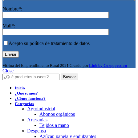
Nombre*:
Mail*:
Acepto su política de tratamiento de datos
Vitrina del Emprendimiento Rural
2021 Creado por
Link by Corpogestion
Close
Buscar
Inicio
¿Qué somos?
¿Cómo funciona?
Categorías
Agroindustrial
Abonos orgánicos
Artesanías
Tejidos a mano
Despensa
Azúcar, panela y endulzantes