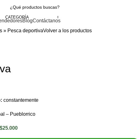
CATEGORÍA
endedores
Blog
Contáctanos
s
»
Pesca deportiva
Volver a los productos
iva
o:
constantemente
al – Pueblorrico
 $25.000