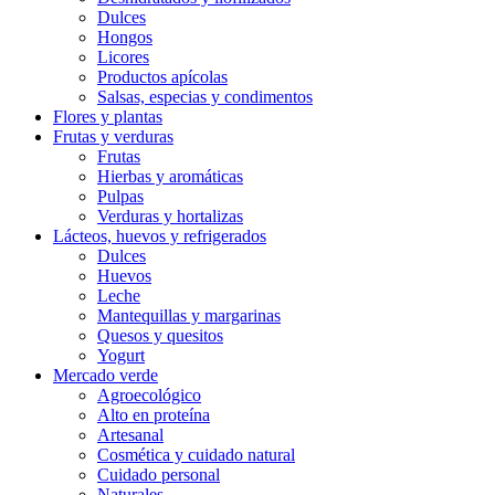
Dulces
Hongos
Licores
Productos apícolas
Salsas, especias y condimentos
Flores y plantas
Frutas y verduras
Frutas
Hierbas y aromáticas
Pulpas
Verduras y hortalizas
Lácteos, huevos y refrigerados
Dulces
Huevos
Leche
Mantequillas y margarinas
Quesos y quesitos
Yogurt
Mercado verde
Agroecológico
Alto en proteína
Artesanal
Cosmética y cuidado natural
Cuidado personal
Naturales