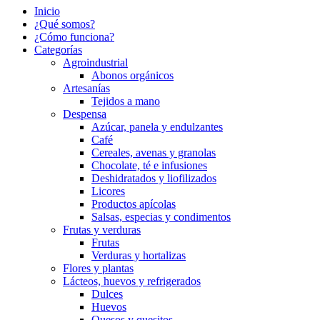
Inicio
¿Qué somos?
¿Cómo funciona?
Categorías
Agroindustrial
Abonos orgánicos
Artesanías
Tejidos a mano
Despensa
Azúcar, panela y endulzantes
Café
Cereales, avenas y granolas
Chocolate, té e infusiones
Deshidratados y liofilizados
Licores
Productos apícolas
Salsas, especias y condimentos
Frutas y verduras
Frutas
Verduras y hortalizas
Flores y plantas
Lácteos, huevos y refrigerados
Dulces
Huevos
Quesos y quesitos