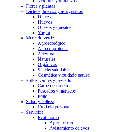
Verduras y hortalizas
Flores y plantas
Lácteos, huevos y refrigerados
Dulces
Huevos
Quesos y quesitos
Yogurt
Mercado verde
Agroecológico
Alto en proteína
Artesanal
Naturales
Orgánicos
Snacks saludables
Cosmética y cuidado natural
Pollos, carnes y pescado
Carne de conejo
Pescados y mariscos
Pollo
Salud y belleza
Cuidado personal
Servicios
Ecoturismo
Agroturismo
Avistamiento de aves