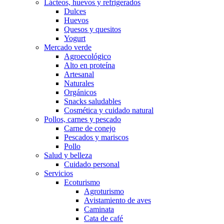
Lácteos, huevos y refrigerados
Dulces
Huevos
Quesos y quesitos
Yogurt
Mercado verde
Agroecológico
Alto en proteína
Artesanal
Naturales
Orgánicos
Snacks saludables
Cosmética y cuidado natural
Pollos, carnes y pescado
Carne de conejo
Pescados y mariscos
Pollo
Salud y belleza
Cuidado personal
Servicios
Ecoturismo
Agroturismo
Avistamiento de aves
Caminata
Cata de café