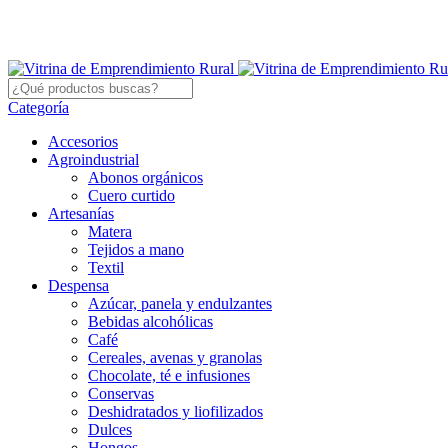
Categoría
Accesorios
Agroindustrial
Abonos orgánicos
Cuero curtido
Artesanías
Matera
Tejidos a mano
Textil
Despensa
Azúcar, panela y endulzantes
Bebidas alcohólicas
Café
Cereales, avenas y granolas
Chocolate, té e infusiones
Conservas
Deshidratados y liofilizados
Dulces
Hongos