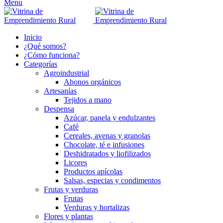
Menu
Inicio
¿Qué somos?
¿Cómo funciona?
Categorías
Agroindustrial
Abonos orgánicos
Artesanías
Tejidos a mano
Despensa
Azúcar, panela y endulzantes
Café
Cereales, avenas y granolas
Chocolate, té e infusiones
Deshidratados y liofilizados
Licores
Productos apícolas
Salsas, especias y condimentos
Frutas y verduras
Frutas
Verduras y hortalizas
Flores y plantas