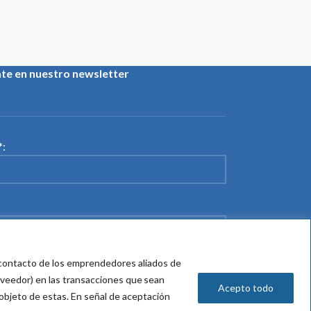
ate en nuestro newsletter
:
e contacto de los emprendedores aliados de
 su política de tratamiento de datos
oveedor) en las transacciones que sean
Acepto todo
 objeto de
estas
. En señal de aceptación