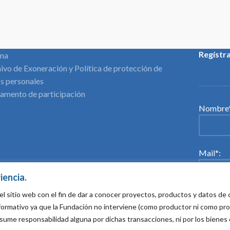
Regístr
ina
ivo de Exoneración y Política de protección de
s personales
amento de participación
Nombre*
Mail*:
iencia.
el sitio web con el fin de dar a conocer proyectos, productos y datos d
Acepto
informativo ya que la Fundación no interviene (como productor ni como pr
sume responsabilidad alguna por dichas transacciones, ni por los bienes