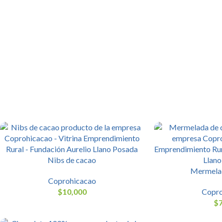
Nibs de cacao
Mermelad
Coprohicacao
$
10,000
Copro
$