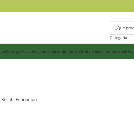
Categoría
ona?
Categorías
Ubicación Emprendimientos
Red de Emprendedores
Blog
+57 316 666 0085