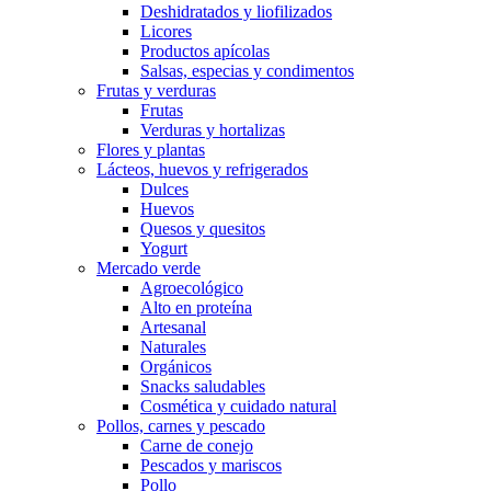
Deshidratados y liofilizados
Licores
Productos apícolas
Salsas, especias y condimentos
Frutas y verduras
Frutas
Verduras y hortalizas
Flores y plantas
Lácteos, huevos y refrigerados
Dulces
Huevos
Quesos y quesitos
Yogurt
Mercado verde
Agroecológico
Alto en proteína
Artesanal
Naturales
Orgánicos
Snacks saludables
Cosmética y cuidado natural
Pollos, carnes y pescado
Carne de conejo
Pescados y mariscos
Pollo