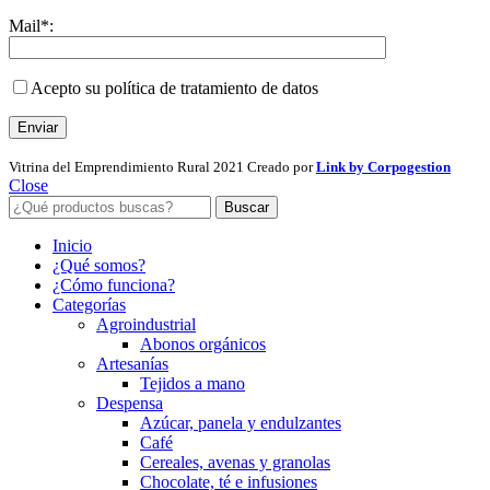
Mail*:
Acepto su política de tratamiento de datos
Vitrina del Emprendimiento Rural
2021 Creado por
Link by Corpogestion
Close
Buscar
Inicio
¿Qué somos?
¿Cómo funciona?
Categorías
Agroindustrial
Abonos orgánicos
Artesanías
Tejidos a mano
Despensa
Azúcar, panela y endulzantes
Café
Cereales, avenas y granolas
Chocolate, té e infusiones