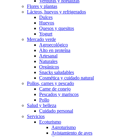
Verduras y hortalizas
Flores y plantas
Lácteos, huevos y refrigerados
Dulces
Huevos
Quesos y quesitos
Yogurt
Mercado verde
Agroecológico
Alto en proteína
Artesanal
Naturales
Orgánicos
Snacks saludables
Cosmética y cuidado natural
Pollos, carnes y pescado
Carne de conejo
Pescados y mariscos
Pollo
Salud y belleza
Cuidado personal
Servicios
Ecoturismo
Agroturismo
Avistamiento de aves