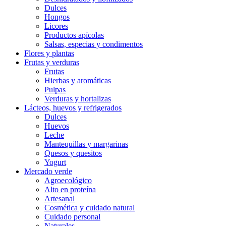
Dulces
Hongos
Licores
Productos apícolas
Salsas, especias y condimentos
Flores y plantas
Frutas y verduras
Frutas
Hierbas y aromáticas
Pulpas
Verduras y hortalizas
Lácteos, huevos y refrigerados
Dulces
Huevos
Leche
Mantequillas y margarinas
Quesos y quesitos
Yogurt
Mercado verde
Agroecológico
Alto en proteína
Artesanal
Cosmética y cuidado natural
Cuidado personal
Naturales