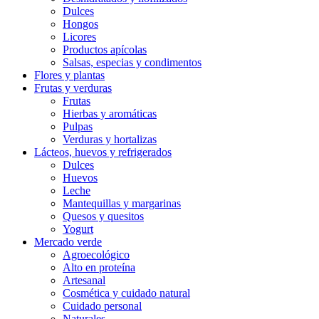
Dulces
Hongos
Licores
Productos apícolas
Salsas, especias y condimentos
Flores y plantas
Frutas y verduras
Frutas
Hierbas y aromáticas
Pulpas
Verduras y hortalizas
Lácteos, huevos y refrigerados
Dulces
Huevos
Leche
Mantequillas y margarinas
Quesos y quesitos
Yogurt
Mercado verde
Agroecológico
Alto en proteína
Artesanal
Cosmética y cuidado natural
Cuidado personal
Naturales