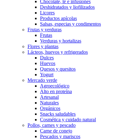
Chocolate, té e infusiones
Deshidratados y liofilizados
Licores
Productos apícolas
Salsas, especias y condimentos
Frutas y verduras
Frutas
Verduras y hortalizas
Flores y plantas
Lácteos, huevos y refrigerados
Dulces
Huevos
Quesos y quesitos
Yogurt
Mercado verde
Agroecológico
Alto en proteína
Artesanal
Naturales
Orgánicos
Snacks saludables
Cosmética y cuidado natural
Pollos, carnes y pescado
Carne de conejo
Pescados y mariscos