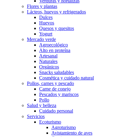
Verduras y hortalizas
Flores y plantas
Lácteos, huevos y refrigerados
Dulces
Huevos
Quesos y quesitos
Yogurt
Mercado verde
Agroecológico
Alto en proteína
Artesanal
Naturales
Orgánicos
Snacks saludables
Cosmética y cuidado natural
Pollos, carnes y pescado
Carne de conejo
Pescados y mariscos
Pollo
Salud y belleza
Cuidado personal
Servicios
Ecoturismo
Agroturismo
Avistamiento de aves