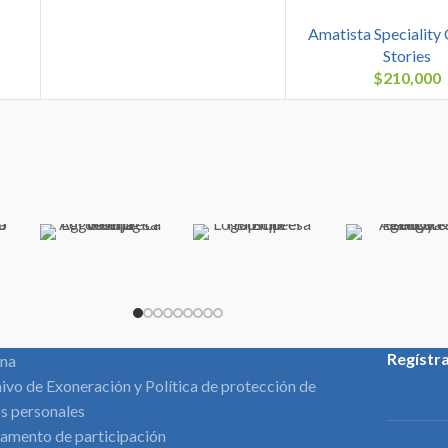
Amatista Speciality
Stories
$
210,000
Regístr
ina
ivo de Exoneración y Política de protección de
s personales
amento de participación