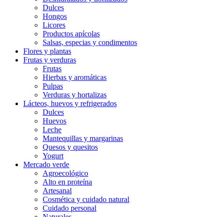
Dulces
Hongos
Licores
Productos apícolas
Salsas, especias y condimentos
Flores y plantas
Frutas y verduras
Frutas
Hierbas y aromáticas
Pulpas
Verduras y hortalizas
Lácteos, huevos y refrigerados
Dulces
Huevos
Leche
Mantequillas y margarinas
Quesos y quesitos
Yogurt
Mercado verde
Agroecológico
Alto en proteína
Artesanal
Cosmética y cuidado natural
Cuidado personal
Naturales