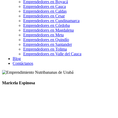
Emprendedores en Boyacá
Emprendedores en Cauca
Emprendedores en Caldas
Emprendedores en Cesar
Emprendedores en Cundinamarca
Emprendedores en Córdoba
Emprendedores en Magdalena
Emprendedores en Meta
Emprendedores en Quindío
Emprendedores en Santander
Emprendedores en Tolima
Emprendedores en Valle del Cauca
Blog
Contáctanos
Maricela Espinosa
Mi Sueño con Sabor a Oportunidad.
Me llamo Maricela Espinosa Torres, tengo 31 años y soy de aquí,
del Urabá antioqueño. Soy profesional en SST y tengo una
tecnología en talento humano. Junto a mi madre, llevo más de ocho
años construyendo Nutribananas de Urabá, un sueño que nació de la