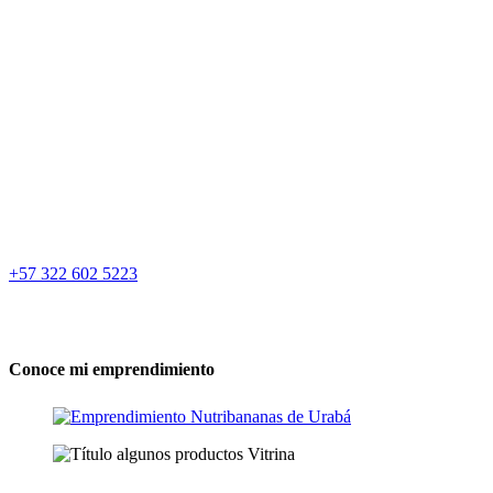
necesidad. Al principio, buscábamos una fuente de ingresos, pero
pronto la visión se transformó en un emprendimiento innovador.
La clave fue darle un nuevo uso al banano que antes se desechaba
en las fincas bananeras. Este banano, que se perdía y contaminaba
las carreteras, encontró una segunda vida en mis manos al ser
transformado en deliciosas tortas, galletas y panelitas.
Con el tiempo, la innovación continuó y empezamos a deshidratar
otras frutas como piña, mango y papaya, ampliando así la oferta de
Nutribananas y demostrando nuestro compromiso con la
sostenibilidad y el aprovechamiento de los recursos locales.
+57 322 602 5223
Conoce mi emprendimiento