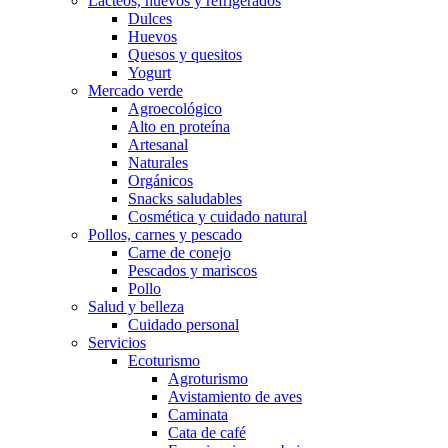
Lácteos, huevos y refrigerados
Dulces
Huevos
Quesos y quesitos
Yogurt
Mercado verde
Agroecológico
Alto en proteína
Artesanal
Naturales
Orgánicos
Snacks saludables
Cosmética y cuidado natural
Pollos, carnes y pescado
Carne de conejo
Pescados y mariscos
Pollo
Salud y belleza
Cuidado personal
Servicios
Ecoturismo
Agroturismo
Avistamiento de aves
Caminata
Cata de café