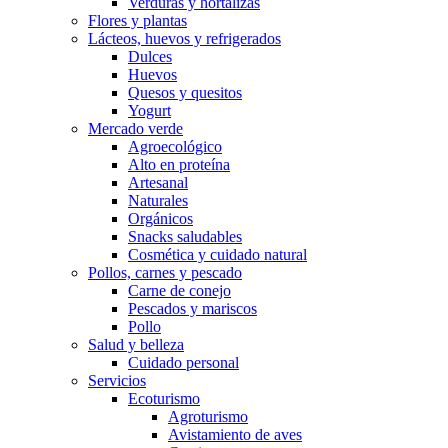
Verduras y hortalizas
Flores y plantas
Lácteos, huevos y refrigerados
Dulces
Huevos
Quesos y quesitos
Yogurt
Mercado verde
Agroecológico
Alto en proteína
Artesanal
Naturales
Orgánicos
Snacks saludables
Cosmética y cuidado natural
Pollos, carnes y pescado
Carne de conejo
Pescados y mariscos
Pollo
Salud y belleza
Cuidado personal
Servicios
Ecoturismo
Agroturismo
Avistamiento de aves