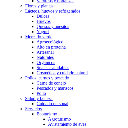
Verduras y hortalizas
Flores y plantas
Lácteos, huevos y refrigerados
Dulces
Huevos
Quesos y quesitos
Yogurt
Mercado verde
Agroecológico
Alto en proteína
Artesanal
Naturales
Orgánicos
Snacks saludables
Cosmética y cuidado natural
Pollos, carnes y pescado
Carne de conejo
Pescados y mariscos
Pollo
Salud y belleza
Cuidado personal
Servicios
Ecoturismo
Agroturismo
Avistamiento de aves