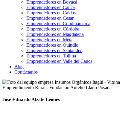
Emprendedores en Boyacá
Emprendedores en Cauca
Emprendedores en Caldas
Emprendedores en Cesar
Emprendedores en Cundinamarca
Emprendedores en Córdoba
Emprendedores en Magdalena
Emprendedores en Meta
Emprendedores en Quindío
Emprendedores en Santander
Emprendedores en Tolima
Emprendedores en Valle del Cauca
Blog
Contáctanos
José Eduardo Alzate Leones
Soy un periodista y tecnólogo en sistemas de gestión ambiental. Mi
pasión por el medio ambiente me ha convertido en un ferviente
ambientalista y eco huertista. Además, asumo el rol de líder
ambiental en mi comunidad.