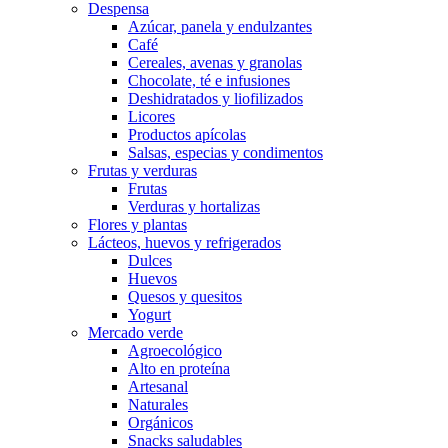
Despensa
Azúcar, panela y endulzantes
Café
Cereales, avenas y granolas
Chocolate, té e infusiones
Deshidratados y liofilizados
Licores
Productos apícolas
Salsas, especias y condimentos
Frutas y verduras
Frutas
Verduras y hortalizas
Flores y plantas
Lácteos, huevos y refrigerados
Dulces
Huevos
Quesos y quesitos
Yogurt
Mercado verde
Agroecológico
Alto en proteína
Artesanal
Naturales
Orgánicos
Snacks saludables