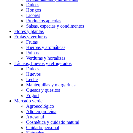
Dulces
Hongos
Licores
Productos apícolas
Salsas, especias y condimentos
Flores y plantas
Frutas y verduras
Frutas
Hierbas y aromáticas
Pulpas
Verduras y hortalizas
Lácteos, huevos y refrigerados
Dulces
Huevos
Leche
Mantequillas y margarinas
Quesos y quesitos
Yogurt
Mercado verde
Agroecológico
Alto en proteína
Artesanal
Cosmética y cuidado natural
Cuidado personal
Naturales