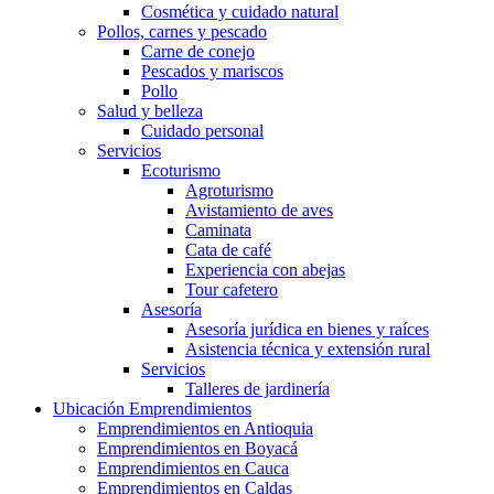
Cosmética y cuidado natural
Pollos, carnes y pescado
Carne de conejo
Pescados y mariscos
Pollo
Salud y belleza
Cuidado personal
Servicios
Ecoturismo
Agroturismo
Avistamiento de aves
Caminata
Cata de café
Experiencia con abejas
Tour cafetero
Asesoría
Asesoría jurídica en bienes y raíces
Asistencia técnica y extensión rural
Servicios
Talleres de jardinería
Ubicación Emprendimientos
Emprendimientos en Antioquia
Emprendimientos en Boyacá
Emprendimientos en Cauca
Emprendimientos en Caldas