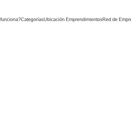
funciona?
Categorías
Ubicación Emprendimientos
Red de Empr
+57 313 729 6722