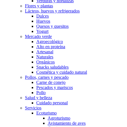
Verduras y hortalizas
Flores y plantas
Lácteos, huevos y refrigerados
Dulces
Huevos
Quesos y quesitos
Yogurt
Mercado verde
Agroecológico
Alto en proteína
Artesanal
Naturales
Orgánicos
Snacks saludables
Cosmética y cuidado natural
Pollos, carnes y pescado
Carne de conejo
Pescados y mariscos
Pollo
Salud y belleza
Cuidado personal
Servicios
Ecoturismo
Agroturismo
Avistamiento de aves