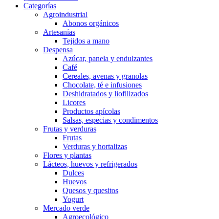
Categorías
Agroindustrial
Abonos orgánicos
Artesanías
Tejidos a mano
Despensa
Azúcar, panela y endulzantes
Café
Cereales, avenas y granolas
Chocolate, té e infusiones
Deshidratados y liofilizados
Licores
Productos apícolas
Salsas, especias y condimentos
Frutas y verduras
Frutas
Verduras y hortalizas
Flores y plantas
Lácteos, huevos y refrigerados
Dulces
Huevos
Quesos y quesitos
Yogurt
Mercado verde
Agroecológico