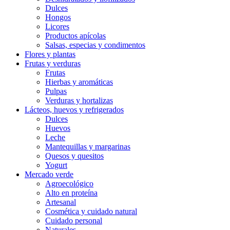
Dulces
Hongos
Licores
Productos apícolas
Salsas, especias y condimentos
Flores y plantas
Frutas y verduras
Frutas
Hierbas y aromáticas
Pulpas
Verduras y hortalizas
Lácteos, huevos y refrigerados
Dulces
Huevos
Leche
Mantequillas y margarinas
Quesos y quesitos
Yogurt
Mercado verde
Agroecológico
Alto en proteína
Artesanal
Cosmética y cuidado natural
Cuidado personal
Naturales