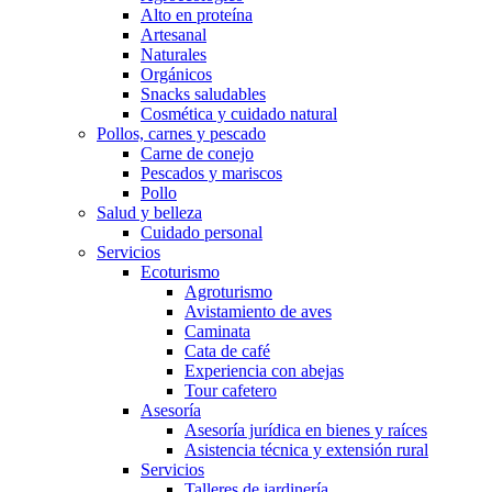
Alto en proteína
Artesanal
Naturales
Orgánicos
Snacks saludables
Cosmética y cuidado natural
Pollos, carnes y pescado
Carne de conejo
Pescados y mariscos
Pollo
Salud y belleza
Cuidado personal
Servicios
Ecoturismo
Agroturismo
Avistamiento de aves
Caminata
Cata de café
Experiencia con abejas
Tour cafetero
Asesoría
Asesoría jurídica en bienes y raíces
Asistencia técnica y extensión rural
Servicios
Talleres de jardinería