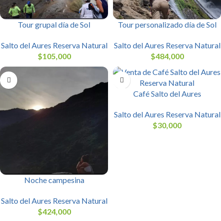
Tour grupal día de Sol
Tour personalizado día de Sol
Salto del Aures Reserva Natural
Salto del Aures Reserva Natural
$
105,000
$
484,000
Café Salto del Aures
Salto del Aures Reserva Natural
$
30,000
Noche campesina
Salto del Aures Reserva Natural
$
424,000