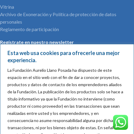
Vitrina
Archivo de Exoneración y Política de protección de datos
personales
Reglamento de participación
Regístrate en nuestro newsletter
Esta web usa cookies para ofrecerle una mejor
experiencia.
La Fundación Aurelio Llano Posada ha dispuesto de este
Nombre*:
espacio en el sitio web con el fin de dar a conocer proyectos,
productos y datos de contacto de los emprendedores aliados
de la Fundación.
La publicación de los productos solo se hace a
título informativo ya que la Fundación no interviene (como
Mail*:
productor ni como proveedor) en las transacciones que sean
realizadas entre usted y los emprendedores, y en
consecuencia
no asume responsabilidad alguna por dichas
Acepto su política de tratamiento de datos
transacciones, ni por los bienes objeto de
estas
. En señal de