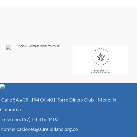
Calle 5A #39 -194 Of. 401 Torre Diners Club - Medellín,
Colombia
Teléfono: (57) +4 316 4400
comunicaciones@aureliollano.org.co