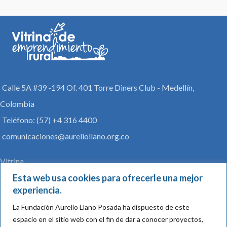
Calle 5A #39 -194 Of. 401 Torre Diners Club - Medellín,
Colombia
Teléfono: (57) +4 316 4400
comunicaciones@aureliollano.org.co
Vitrina
Archivo de Exoneración y Política de protección de datos
Esta web usa cookies para ofrecerle una mejor
personales
experiencia.
Reglamento de participación
La Fundación Aurelio Llano Posada ha dispuesto de este
espacio en el sitio web con el fin de dar a conocer proyectos,
Regístrate en nuestro newsletter