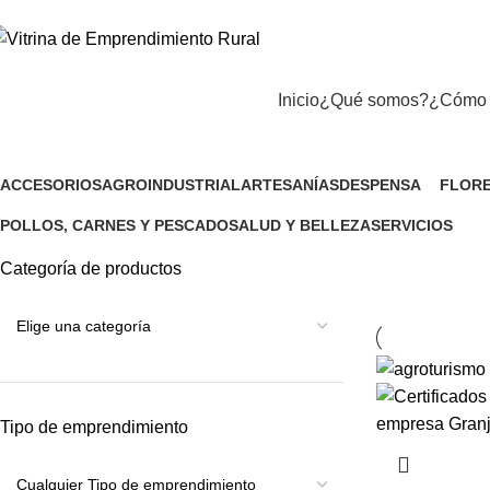
Inicio
¿Qué somos?
¿Cómo 
Turismo agroecológico
ACCESORIOS
AGROINDUSTRIAL
ARTESANÍAS
DESPENSA
FLORE
1 Producto
9 Productos
12 Productos
132 Productos
5 Prod
POLLOS, CARNES Y PESCADO
SALUD Y BELLEZA
SERVICIOS
11 Productos
20 Productos
50 Productos
Categoría de productos
Tipo de emprendimiento