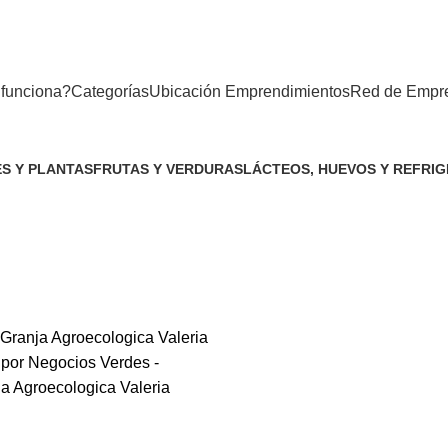
funciona?
Categorías
Ubicación Emprendimientos
Red de Empr
S Y PLANTAS
FRUTAS Y VERDURAS
LÁCTEOS, HUEVOS Y REFRI
uctos
51 Productos
32 Productos