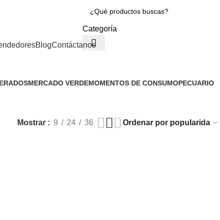
Categoría
endedores
Blog
Contáctanos
GERADOS
MERCADO VERDE
MOMENTOS DE CONSUMO
PECUARIO
151 Productos
1 Producto
3 Productos
Mostrar
9
24
36