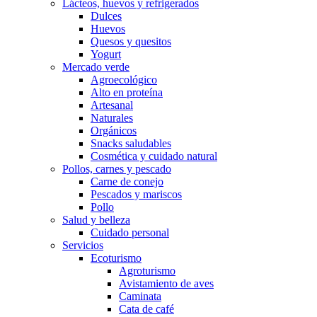
Lácteos, huevos y refrigerados
Dulces
Huevos
Quesos y quesitos
Yogurt
Mercado verde
Agroecológico
Alto en proteína
Artesanal
Naturales
Orgánicos
Snacks saludables
Cosmética y cuidado natural
Pollos, carnes y pescado
Carne de conejo
Pescados y mariscos
Pollo
Salud y belleza
Cuidado personal
Servicios
Ecoturismo
Agroturismo
Avistamiento de aves
Caminata
Cata de café