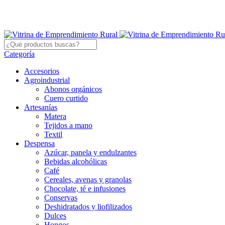
Categoría
Accesorios
Agroindustrial
Abonos orgánicos
Cuero curtido
Artesanías
Matera
Tejidos a mano
Textil
Despensa
Azúcar, panela y endulzantes
Bebidas alcohólicas
Café
Cereales, avenas y granolas
Chocolate, té e infusiones
Conservas
Deshidratados y liofilizados
Dulces
Hongos