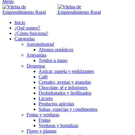
Menu
Inicio
¿Qué somos?
¿Cómo funciona?
Categorías
Agroindustrial
Abonos orgánicos
Artesanías
Tejidos a mano
Despensa
Azúcar, panela y endulzantes
Café
Cereales, avenas y granolas
Chocolate, té e infusiones
Deshidratados y liofilizados
Licores
Productos apícolas
Salsas, especias y condimentos
Frutas y verduras
Frutas
Verduras y hortalizas
Flores y plantas