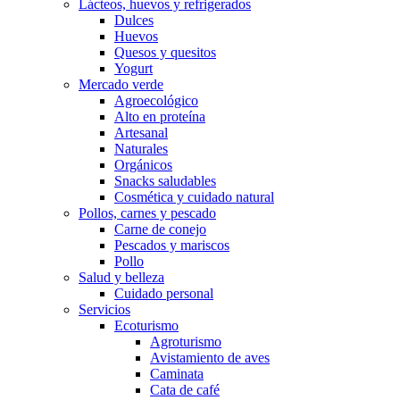
Lácteos, huevos y refrigerados
Dulces
Huevos
Quesos y quesitos
Yogurt
Mercado verde
Agroecológico
Alto en proteína
Artesanal
Naturales
Orgánicos
Snacks saludables
Cosmética y cuidado natural
Pollos, carnes y pescado
Carne de conejo
Pescados y mariscos
Pollo
Salud y belleza
Cuidado personal
Servicios
Ecoturismo
Agroturismo
Avistamiento de aves
Caminata
Cata de café