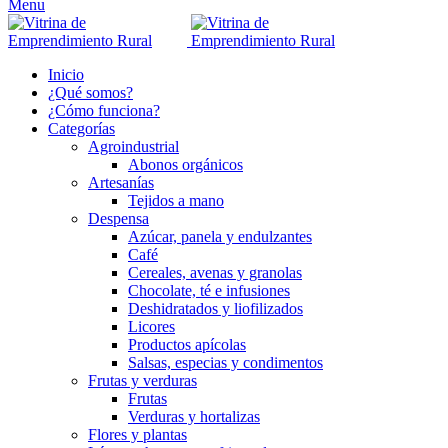
Menu
Inicio
¿Qué somos?
¿Cómo funciona?
Categorías
Agroindustrial
Abonos orgánicos
Artesanías
Tejidos a mano
Despensa
Azúcar, panela y endulzantes
Café
Cereales, avenas y granolas
Chocolate, té e infusiones
Deshidratados y liofilizados
Licores
Productos apícolas
Salsas, especias y condimentos
Frutas y verduras
Frutas
Verduras y hortalizas
Flores y plantas