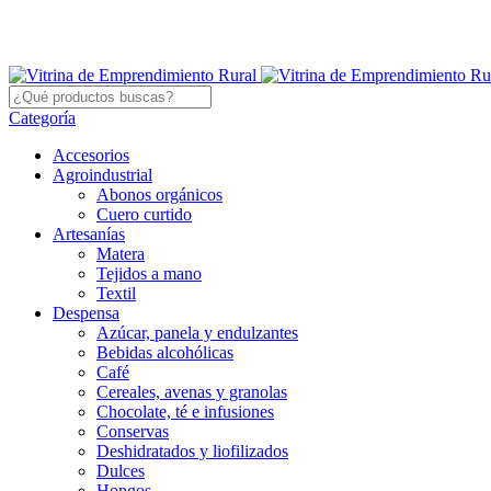
Categoría
Accesorios
Agroindustrial
Abonos orgánicos
Cuero curtido
Artesanías
Matera
Tejidos a mano
Textil
Despensa
Azúcar, panela y endulzantes
Bebidas alcohólicas
Café
Cereales, avenas y granolas
Chocolate, té e infusiones
Conservas
Deshidratados y liofilizados
Dulces
Hongos