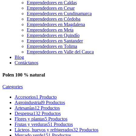
Emprendedores en Caldas
Emprendedores en Cesar
Emprendedores en Cundinamarca
Emprendedores en Córdoba
Emprendedores en Magdalena
Emprendedores en Meta
Emprendedores en Quindío
Emprendedores en Santander
Emprendedores en Tolima
Emprendedores en Valle del Cauca
Blog
Contáctanos
Polen 100 % natural
Categories
Accesorios
1 Producto
Agroindustrial
9 Productos
Artesanías
12 Productos
Despensa
132 Productos
Flores y plantas
5 Productos
Frutas y verduras
51 Productos
Lácteos, huevos y refrigerados
32 Productos
Mercado verde
151 Productos