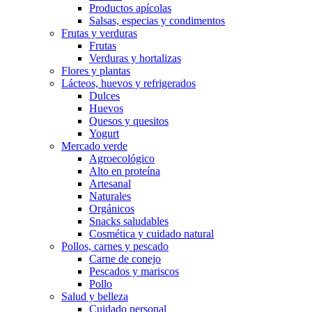
Productos apícolas
Salsas, especias y condimentos
Frutas y verduras
Frutas
Verduras y hortalizas
Flores y plantas
Lácteos, huevos y refrigerados
Dulces
Huevos
Quesos y quesitos
Yogurt
Mercado verde
Agroecológico
Alto en proteína
Artesanal
Naturales
Orgánicos
Snacks saludables
Cosmética y cuidado natural
Pollos, carnes y pescado
Carne de conejo
Pescados y mariscos
Pollo
Salud y belleza
Cuidado personal