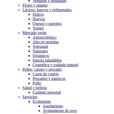
Verduras y hortalizas
Flores y plantas
Lácteos, huevos y refrigerados
Dulces
Huevos
Quesos y quesitos
Yogurt
Mercado verde
Agroecológico
Alto en proteína
Artesanal
Naturales
Orgánicos
Snacks saludables
Cosmética y cuidado natural
Pollos, carnes y pescado
Carne de conejo
Pescados y mariscos
Pollo
Salud y belleza
Cuidado personal
Servicios
Ecoturismo
Agroturismo
Avistamiento de aves