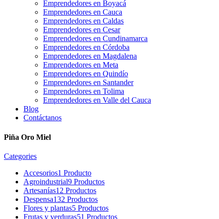
Emprendedores en Boyacá
Emprendedores en Cauca
Emprendedores en Caldas
Emprendedores en Cesar
Emprendedores en Cundinamarca
Emprendedores en Córdoba
Emprendedores en Magdalena
Emprendedores en Meta
Emprendedores en Quindío
Emprendedores en Santander
Emprendedores en Tolima
Emprendedores en Valle del Cauca
Blog
Contáctanos
Piña Oro Miel
Categories
Accesorios
1 Producto
Agroindustrial
9 Productos
Artesanías
12 Productos
Despensa
132 Productos
Flores y plantas
5 Productos
Frutas y verduras
51 Productos