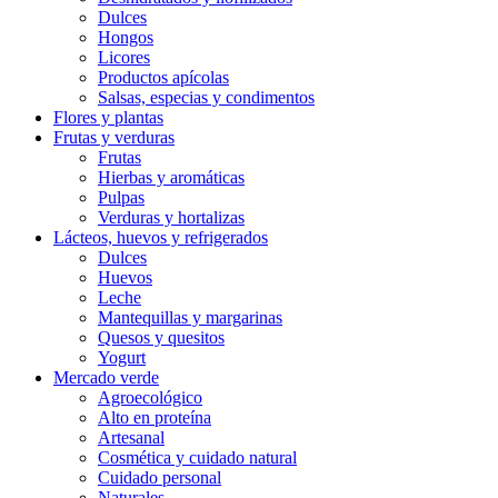
Dulces
Hongos
Licores
Productos apícolas
Salsas, especias y condimentos
Flores y plantas
Frutas y verduras
Frutas
Hierbas y aromáticas
Pulpas
Verduras y hortalizas
Lácteos, huevos y refrigerados
Dulces
Huevos
Leche
Mantequillas y margarinas
Quesos y quesitos
Yogurt
Mercado verde
Agroecológico
Alto en proteína
Artesanal
Cosmética y cuidado natural
Cuidado personal
Naturales