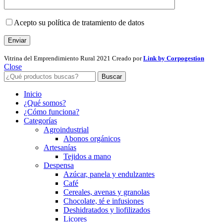
Acepto su política de tratamiento de datos
Vitrina del Emprendimiento Rural
2021 Creado por
Link by Corpogestion
Close
Buscar
Inicio
¿Qué somos?
¿Cómo funciona?
Categorías
Agroindustrial
Abonos orgánicos
Artesanías
Tejidos a mano
Despensa
Azúcar, panela y endulzantes
Café
Cereales, avenas y granolas
Chocolate, té e infusiones
Deshidratados y liofilizados
Licores