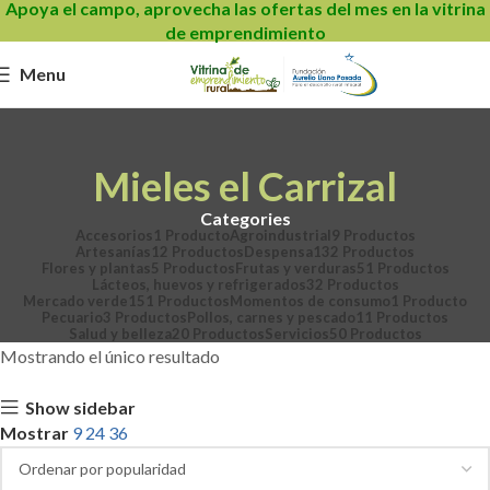
Apoya el campo, aprovecha las ofertas del mes en la vitrina
de emprendimiento
Menu
Mieles el Carrizal
Categories
Accesorios
1 Producto
Agroindustrial
9 Productos
Artesanías
12 Productos
Despensa
132 Productos
Flores y plantas
5 Productos
Frutas y verduras
51 Productos
Lácteos, huevos y refrigerados
32 Productos
Mercado verde
151 Productos
Momentos de consumo
1 Producto
Pecuario
3 Productos
Pollos, carnes y pescado
11 Productos
Salud y belleza
20 Productos
Servicios
50 Productos
Mostrando el único resultado
Show sidebar
Mostrar
9
24
36