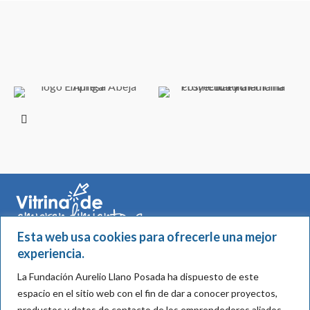
Esta web usa cookies para ofrecerle una mejor
experiencia.
Calle 5A #39 -194 Of. 401 Torre Diners Club - Medellín,
La Fundación Aurelio Llano Posada ha dispuesto de este
Colombia
espacio en el sitio web con el fin de dar a conocer proyectos,
productos y datos de contacto de los emprendedores aliados