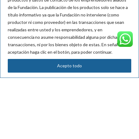
Teléfono: (57) +4 316 4400
de la Fundación.
La publicación de los productos solo se hace a
comunicaciones@aureliollano.org.co
título informativo ya que la Fundación no interviene (como
productor ni como proveedor) en las transacciones que sean
Vitrina
realizadas entre usted y los emprendedores, y en
Archivo de Exoneración y Política de protección de datos
consecuencia
no asume responsabilidad alguna por dichas
personales
transacciones, ni por los bienes objeto de
estas
. En señal de
Reglamento de participación
aceptación haga clic en el botón, para poder continuar.
Regístrate en nuestro newsletter
Acepto todo
Nombre*:
Mail*: