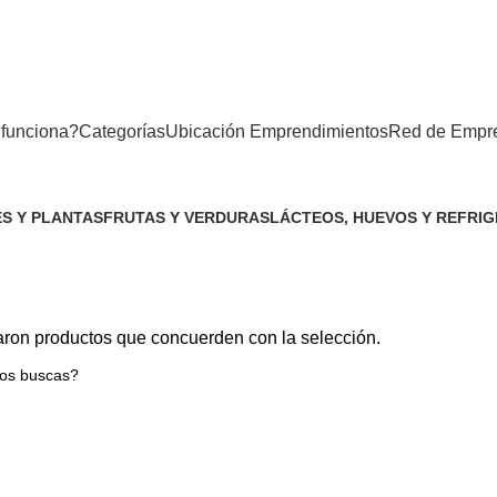
funciona?
Categorías
Ubicación Emprendimientos
Red de Empr
S Y PLANTAS
FRUTAS Y VERDURAS
LÁCTEOS, HUEVOS Y REFRI
uctos
51 Productos
32 Productos
ron productos que concuerden con la selección.