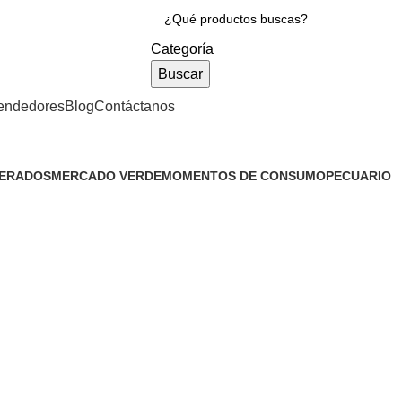
Categoría
Buscar
endedores
Blog
Contáctanos
GERADOS
MERCADO VERDE
MOMENTOS DE CONSUMO
PECUARIO
151 Productos
1 Producto
3 Productos