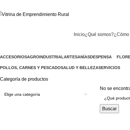
Inicio
¿Qué somos?
¿Cómo 
Lácteos
ACCESORIOS
AGROINDUSTRIAL
ARTESANÍAS
DESPENSA
FLORE
1 Producto
9 Productos
12 Productos
132 Productos
5 Prod
POLLOS, CARNES Y PESCADO
SALUD Y BELLEZA
SERVICIOS
11 Productos
20 Productos
50 Productos
Categoría de productos
No se encontra
Buscar