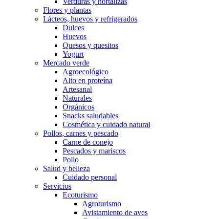
Verduras y hortalizas
Flores y plantas
Lácteos, huevos y refrigerados
Dulces
Huevos
Quesos y quesitos
Yogurt
Mercado verde
Agroecológico
Alto en proteína
Artesanal
Naturales
Orgánicos
Snacks saludables
Cosmética y cuidado natural
Pollos, carnes y pescado
Carne de conejo
Pescados y mariscos
Pollo
Salud y belleza
Cuidado personal
Servicios
Ecoturismo
Agroturismo
Avistamiento de aves