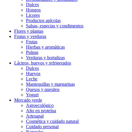
Dulces
Hongos
Licores
Productos apícolas
Salsas, especias y condimentos
Flores y plantas
Frutas y verduras
Frutas
Hierbas y aromáticas
Pulpas
Verduras y hortalizas
Lácteos, huevos y refrigerados
Dulces
Huevos
Leche
Mantequillas y margarinas
Quesos y quesitos
Yogurt
Mercado verde
Agroecológico
Alto en proteína
Artesanal
Cosmética y cuidado natural
Cuidado personal
Naturales