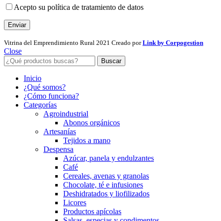
Acepto su política de tratamiento de datos
Vitrina del Emprendimiento Rural
2021 Creado por
Link by Corpogestion
Close
Buscar
Inicio
¿Qué somos?
¿Cómo funciona?
Categorías
Agroindustrial
Abonos orgánicos
Artesanías
Tejidos a mano
Despensa
Azúcar, panela y endulzantes
Café
Cereales, avenas y granolas
Chocolate, té e infusiones
Deshidratados y liofilizados
Licores
Productos apícolas
Salsas, especias y condimentos