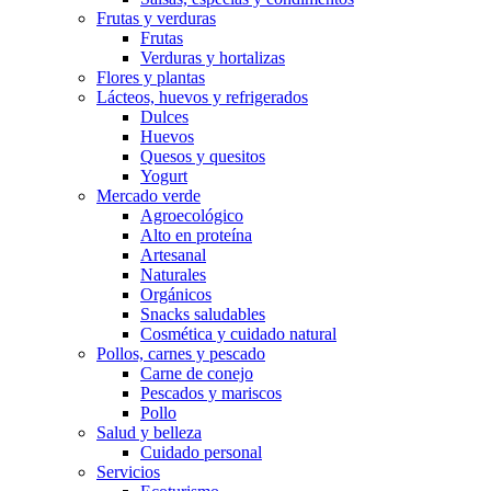
Frutas y verduras
Frutas
Verduras y hortalizas
Flores y plantas
Lácteos, huevos y refrigerados
Dulces
Huevos
Quesos y quesitos
Yogurt
Mercado verde
Agroecológico
Alto en proteína
Artesanal
Naturales
Orgánicos
Snacks saludables
Cosmética y cuidado natural
Pollos, carnes y pescado
Carne de conejo
Pescados y mariscos
Pollo
Salud y belleza
Cuidado personal
Servicios