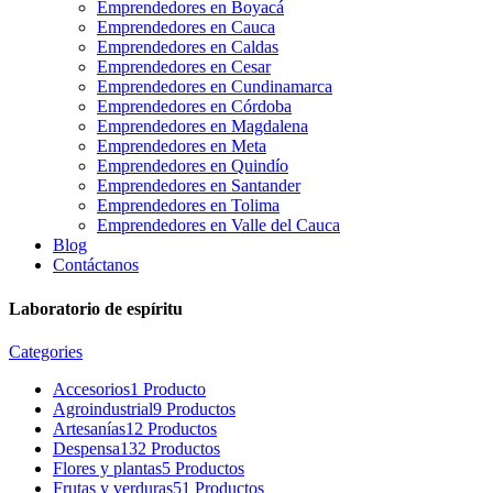
Emprendedores en Boyacá
Emprendedores en Cauca
Emprendedores en Caldas
Emprendedores en Cesar
Emprendedores en Cundinamarca
Emprendedores en Córdoba
Emprendedores en Magdalena
Emprendedores en Meta
Emprendedores en Quindío
Emprendedores en Santander
Emprendedores en Tolima
Emprendedores en Valle del Cauca
Blog
Contáctanos
Laboratorio de espíritu
Categories
Accesorios
1 Producto
Agroindustrial
9 Productos
Artesanías
12 Productos
Despensa
132 Productos
Flores y plantas
5 Productos
Frutas y verduras
51 Productos