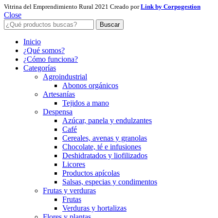
Vitrina del Emprendimiento Rural
2021 Creado por
Link by Corpogestion
Close
Buscar
Inicio
¿Qué somos?
¿Cómo funciona?
Categorías
Agroindustrial
Abonos orgánicos
Artesanías
Tejidos a mano
Despensa
Azúcar, panela y endulzantes
Café
Cereales, avenas y granolas
Chocolate, té e infusiones
Deshidratados y liofilizados
Licores
Productos apícolas
Salsas, especias y condimentos
Frutas y verduras
Frutas
Verduras y hortalizas
Flores y plantas