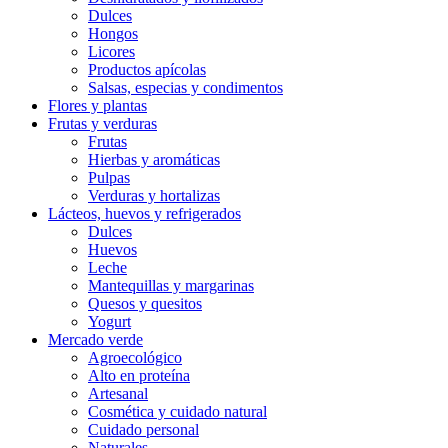
Dulces
Hongos
Licores
Productos apícolas
Salsas, especias y condimentos
Flores y plantas
Frutas y verduras
Frutas
Hierbas y aromáticas
Pulpas
Verduras y hortalizas
Lácteos, huevos y refrigerados
Dulces
Huevos
Leche
Mantequillas y margarinas
Quesos y quesitos
Yogurt
Mercado verde
Agroecológico
Alto en proteína
Artesanal
Cosmética y cuidado natural
Cuidado personal
Naturales