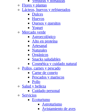
Verduras y hortalizas
Flores y plantas
Lácteos, huevos y refrigerados
Dulces
Huevos
Quesos y quesitos
Yogurt
Mercado verde
Agroecológico
Alto en proteína
Artesanal
Naturales
Orgánicos
Snacks saludables
Cosmética y cuidado natural
Pollos, carnes y pescado
Carne de conejo
Pescados y mariscos
Pollo
Salud y belleza
Cuidado personal
Servicios
Ecoturismo
Agroturismo
Avistamiento de aves