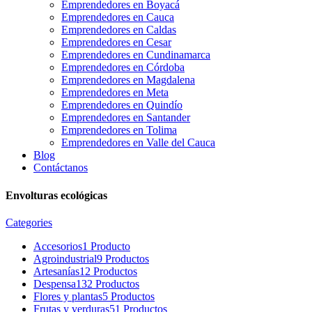
Emprendedores en Boyacá
Emprendedores en Cauca
Emprendedores en Caldas
Emprendedores en Cesar
Emprendedores en Cundinamarca
Emprendedores en Córdoba
Emprendedores en Magdalena
Emprendedores en Meta
Emprendedores en Quindío
Emprendedores en Santander
Emprendedores en Tolima
Emprendedores en Valle del Cauca
Blog
Contáctanos
Envolturas ecológicas
Categories
Accesorios
1 Producto
Agroindustrial
9 Productos
Artesanías
12 Productos
Despensa
132 Productos
Flores y plantas
5 Productos
Frutas y verduras
51 Productos