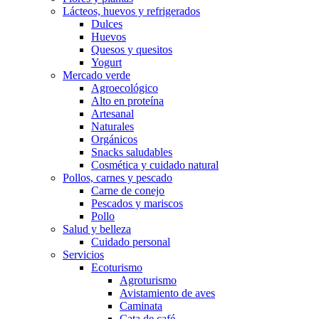
Lácteos, huevos y refrigerados
Dulces
Huevos
Quesos y quesitos
Yogurt
Mercado verde
Agroecológico
Alto en proteína
Artesanal
Naturales
Orgánicos
Snacks saludables
Cosmética y cuidado natural
Pollos, carnes y pescado
Carne de conejo
Pescados y mariscos
Pollo
Salud y belleza
Cuidado personal
Servicios
Ecoturismo
Agroturismo
Avistamiento de aves
Caminata
Cata de café