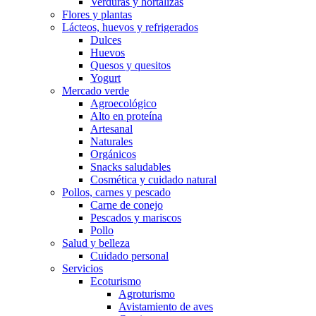
Verduras y hortalizas
Flores y plantas
Lácteos, huevos y refrigerados
Dulces
Huevos
Quesos y quesitos
Yogurt
Mercado verde
Agroecológico
Alto en proteína
Artesanal
Naturales
Orgánicos
Snacks saludables
Cosmética y cuidado natural
Pollos, carnes y pescado
Carne de conejo
Pescados y mariscos
Pollo
Salud y belleza
Cuidado personal
Servicios
Ecoturismo
Agroturismo
Avistamiento de aves