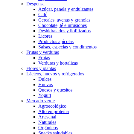
Despensa
Azúcar, panela y endulzantes
Café
Cereales, avenas y granolas
Chocolate, té e infusiones
Deshidratados y liofilizados
Licores
Productos apícolas
Salsas, especias y condimentos
Frutas y verduras
Frutas
Verduras y hortalizas
Flores y plantas
Lácteos, huevos y refrigerados
Dulces
Huevos
Quesos y quesitos
Yogurt
Mercado verde
Agroecológico
Alto en proteína
Artesanal
Naturales
Orgánicos
Snacks saludables