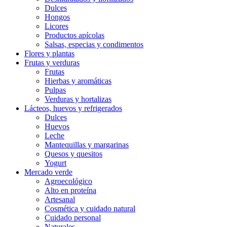
Dulces
Hongos
Licores
Productos apícolas
Salsas, especias y condimentos
Flores y plantas
Frutas y verduras
Frutas
Hierbas y aromáticas
Pulpas
Verduras y hortalizas
Lácteos, huevos y refrigerados
Dulces
Huevos
Leche
Mantequillas y margarinas
Quesos y quesitos
Yogurt
Mercado verde
Agroecológico
Alto en proteína
Artesanal
Cosmética y cuidado natural
Cuidado personal
Naturales