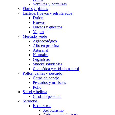
Verduras y hortalizas
Flores y plantas
Lácteos, huevos y refrigerados
Dulces
Huevos
Quesos y quesitos
Yogurt
Mercado verde
Agroecológico
Alto en proteína
Artesanal
Naturales
Orgánicos
Snacks saludables
Cosmética y cuidado natural
Pollos, carnes y pescado
Carne de conejo
Pescados y mariscos
Pollo
Salud y belleza
Cuidado personal
Servicios
Ecoturismo
Agroturismo
Avistamiento de aves