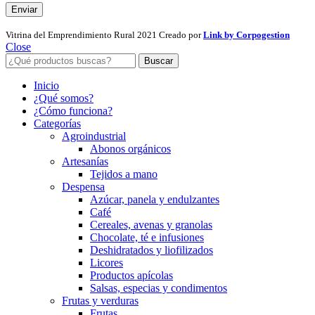
Vitrina del Emprendimiento Rural
2021 Creado por
Link by Corpogestion
Close
Buscar
Inicio
¿Qué somos?
¿Cómo funciona?
Categorías
Agroindustrial
Abonos orgánicos
Artesanías
Tejidos a mano
Despensa
Azúcar, panela y endulzantes
Café
Cereales, avenas y granolas
Chocolate, té e infusiones
Deshidratados y liofilizados
Licores
Productos apícolas
Salsas, especias y condimentos
Frutas y verduras
Frutas