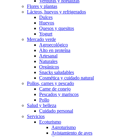
Verduras y hortalizas
Flores y plantas
Lácteos, huevos y refrigerados
Dulces
Huevos
Quesos y quesitos
Yogurt
Mercado verde
Agroecológico
Alto en proteína
Artesanal
Naturales
Orgánicos
Snacks saludables
Cosmética y cuidado natural
Pollos, carnes y pescado
Carne de conejo
Pescados y mariscos
Pollo
Salud y belleza
Cuidado personal
Servicios
Ecoturismo
Agroturismo
Avistamiento de aves