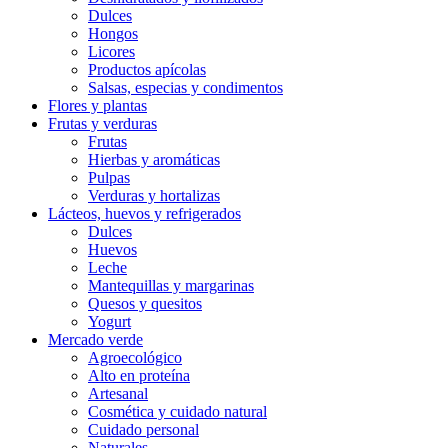
Dulces
Hongos
Licores
Productos apícolas
Salsas, especias y condimentos
Flores y plantas
Frutas y verduras
Frutas
Hierbas y aromáticas
Pulpas
Verduras y hortalizas
Lácteos, huevos y refrigerados
Dulces
Huevos
Leche
Mantequillas y margarinas
Quesos y quesitos
Yogurt
Mercado verde
Agroecológico
Alto en proteína
Artesanal
Cosmética y cuidado natural
Cuidado personal
Naturales