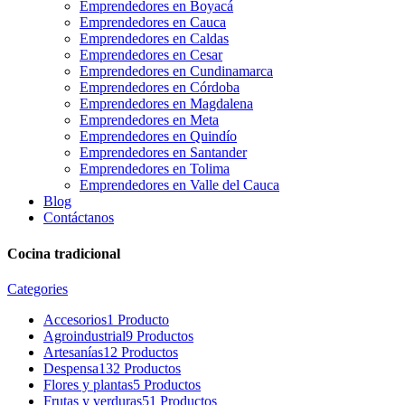
Emprendedores en Boyacá
Emprendedores en Cauca
Emprendedores en Caldas
Emprendedores en Cesar
Emprendedores en Cundinamarca
Emprendedores en Córdoba
Emprendedores en Magdalena
Emprendedores en Meta
Emprendedores en Quindío
Emprendedores en Santander
Emprendedores en Tolima
Emprendedores en Valle del Cauca
Blog
Contáctanos
Cocina tradicional
Categories
Accesorios
1 Producto
Agroindustrial
9 Productos
Artesanías
12 Productos
Despensa
132 Productos
Flores y plantas
5 Productos
Frutas y verduras
51 Productos