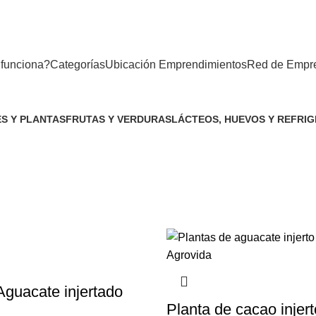
funciona?
Categorías
Ubicación Emprendimientos
Red de Empr
S Y PLANTAS
FRUTAS Y VERDURAS
LÁCTEOS, HUEVOS Y REFRI
uctos
51 Productos
32 Productos
Aguacate injertado
Planta de cacao injert