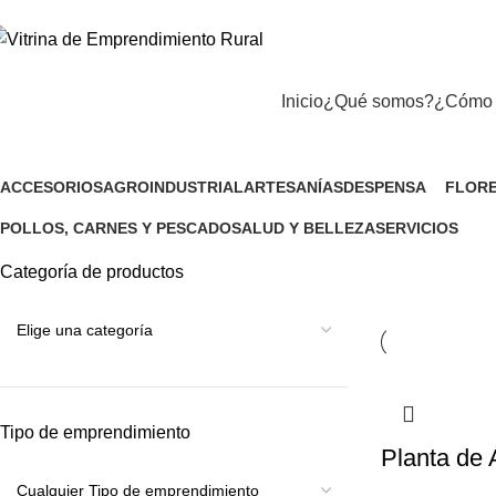
Inicio
¿Qué somos?
¿Cómo 
Cesar
ACCESORIOS
AGROINDUSTRIAL
ARTESANÍAS
DESPENSA
FLORE
1 Producto
9 Productos
12 Productos
132 Productos
5 Prod
POLLOS, CARNES Y PESCADO
SALUD Y BELLEZA
SERVICIOS
11 Productos
20 Productos
50 Productos
Categoría de productos
Tipo de emprendimiento
Planta de 