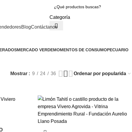
Categoría
endedores
Blog
Contáctanos
GERADOS
MERCADO VERDE
MOMENTOS DE CONSUMO
PECUARIO
151 Productos
1 Producto
3 Productos
Mostrar
9
24
36
o