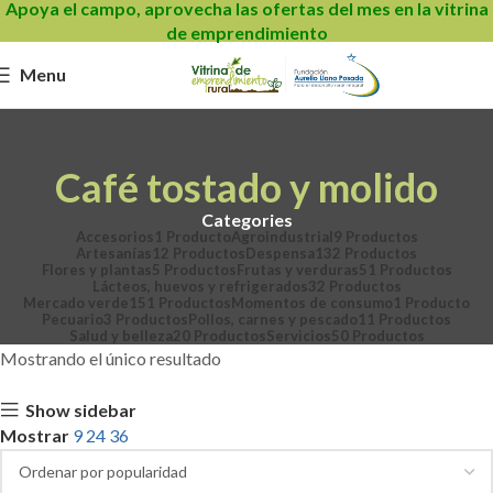
Apoya el campo, aprovecha las ofertas del mes en la vitrina
de emprendimiento
Menu
Café tostado y molido
Categories
Accesorios
1 Producto
Agroindustrial
9 Productos
Artesanías
12 Productos
Despensa
132 Productos
Flores y plantas
5 Productos
Frutas y verduras
51 Productos
Lácteos, huevos y refrigerados
32 Productos
Mercado verde
151 Productos
Momentos de consumo
1 Producto
Pecuario
3 Productos
Pollos, carnes y pescado
11 Productos
Salud y belleza
20 Productos
Servicios
50 Productos
Mostrando el único resultado
Show sidebar
Mostrar
9
24
36