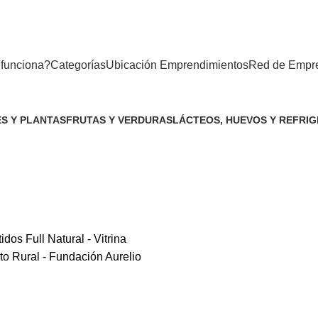
funciona?
Categorías
Ubicación Emprendimientos
Red de Empr
S Y PLANTAS
FRUTAS Y VERDURAS
LÁCTEOS, HUEVOS Y REFRI
uctos
51 Productos
32 Productos