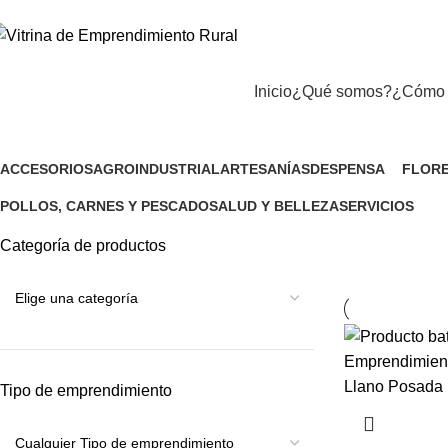
Inicio
¿Qué somos?
¿Cómo 
batidos rojos
ACCESORIOS
AGROINDUSTRIAL
ARTESANÍAS
DESPENSA
FLORE
1 Producto
9 Productos
12 Productos
132 Productos
5 Prod
POLLOS, CARNES Y PESCADO
SALUD Y BELLEZA
SERVICIOS
11 Productos
20 Productos
50 Productos
Categoría de productos
Tipo de emprendimiento