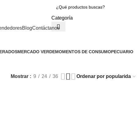
Categoría
endedores
Blog
Contáctanos
GERADOS
MERCADO VERDE
MOMENTOS DE CONSUMO
PECUARIO
151 Productos
1 Producto
3 Productos
Mostrar
9
24
36