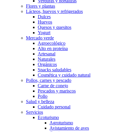
Verduras y hortalizas
Flores y plantas
Lácteos, huevos y refrigerados
Dulces
Huevos
Quesos y quesitos
Yogurt
Mercado verde
Agroecológico
Alto en proteína
Artesanal
Naturales
Orgánicos
Snacks saludables
Cosmética y cuidado natural
Pollos, carnes y pescado
Carne de conejo
Pescados y mariscos
Pollo
Salud y belleza
Cuidado personal
Servicios
Ecoturismo
Agroturismo
Avistamiento de aves