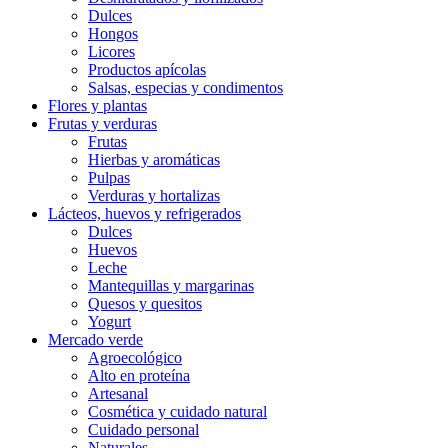
Dulces
Hongos
Licores
Productos apícolas
Salsas, especias y condimentos
Flores y plantas
Frutas y verduras
Frutas
Hierbas y aromáticas
Pulpas
Verduras y hortalizas
Lácteos, huevos y refrigerados
Dulces
Huevos
Leche
Mantequillas y margarinas
Quesos y quesitos
Yogurt
Mercado verde
Agroecológico
Alto en proteína
Artesanal
Cosmética y cuidado natural
Cuidado personal
Naturales