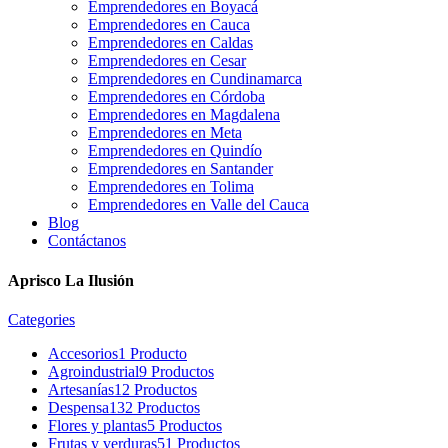
Emprendedores en Boyacá
Emprendedores en Cauca
Emprendedores en Caldas
Emprendedores en Cesar
Emprendedores en Cundinamarca
Emprendedores en Córdoba
Emprendedores en Magdalena
Emprendedores en Meta
Emprendedores en Quindío
Emprendedores en Santander
Emprendedores en Tolima
Emprendedores en Valle del Cauca
Blog
Contáctanos
Aprisco La Ilusión
Categories
Accesorios
1 Producto
Agroindustrial
9 Productos
Artesanías
12 Productos
Despensa
132 Productos
Flores y plantas
5 Productos
Frutas y verduras
51 Productos