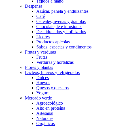
Tejidos a mano
Despensa
Azúcar, panela y endulzantes
Café
Cereales, avenas y granolas
Chocolate, té e infusiones
Deshidratados y liofilizados
Licores
Productos apícolas
Salsas, especias y condimentos
Frutas y verduras
Frutas
Verduras y hortalizas
Flores y plantas
Lácteos, huevos y refrigerados
Dulces
Huevos
Quesos y quesitos
Yogurt
Mercado verde
Agroecológico
Alto en proteína
Artesanal
Naturales
Orgánicos