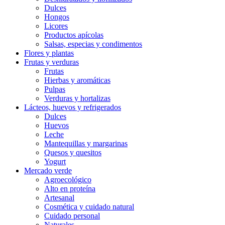
Dulces
Hongos
Licores
Productos apícolas
Salsas, especias y condimentos
Flores y plantas
Frutas y verduras
Frutas
Hierbas y aromáticas
Pulpas
Verduras y hortalizas
Lácteos, huevos y refrigerados
Dulces
Huevos
Leche
Mantequillas y margarinas
Quesos y quesitos
Yogurt
Mercado verde
Agroecológico
Alto en proteína
Artesanal
Cosmética y cuidado natural
Cuidado personal
Naturales