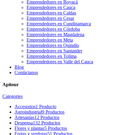
Emprendedores en Boyacá
Emprendedores en Cauca
Emprendedores en Caldas
Emprendedores en Cesar
Emprendedores en Cundinamarca
Emprendedores en Córdoba
Emprendedores en Magdalena
Emprendedores en Meta
Emprendedores en Quindío
Emprendedores en Santander
Emprendedores en Tolima
Emprendedores en Valle del Cauca
Blog
Contáctanos
Apitour
Categories
Accesorios
1 Producto
Agroindustrial
9 Productos
Artesanías
12 Productos
Despensa
132 Productos
Flores y plantas
5 Productos
Frutas y verduras
51 Productos