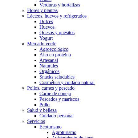
Verduras y hortalizas
Flores y plantas
Lácteos, huevos y refrigerados
Dulces
Huevos
Quesos y quesitos
Yogurt
Mercado verde
Agroecológico
Alto en proteína
Artesanal
Naturales
Orgánicos
Snacks saludables
Cosmética y cuidado natural
Pollos, carnes y pescado
Carne de conejo
Pescados y mariscos
Pollo
Salud y belleza
Cuidado personal
Servicios
Ecoturismo
Agroturismo
Avistamiento de aves