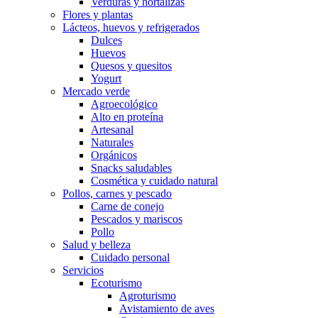
Verduras y hortalizas
Flores y plantas
Lácteos, huevos y refrigerados
Dulces
Huevos
Quesos y quesitos
Yogurt
Mercado verde
Agroecológico
Alto en proteína
Artesanal
Naturales
Orgánicos
Snacks saludables
Cosmética y cuidado natural
Pollos, carnes y pescado
Carne de conejo
Pescados y mariscos
Pollo
Salud y belleza
Cuidado personal
Servicios
Ecoturismo
Agroturismo
Avistamiento de aves