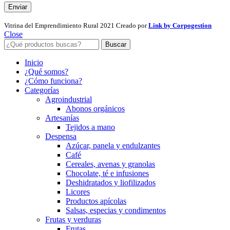
Vitrina del Emprendimiento Rural
2021 Creado por
Link by Corpogestion
Close
Buscar
Inicio
¿Qué somos?
¿Cómo funciona?
Categorías
Agroindustrial
Abonos orgánicos
Artesanías
Tejidos a mano
Despensa
Azúcar, panela y endulzantes
Café
Cereales, avenas y granolas
Chocolate, té e infusiones
Deshidratados y liofilizados
Licores
Productos apícolas
Salsas, especias y condimentos
Frutas y verduras
Frutas