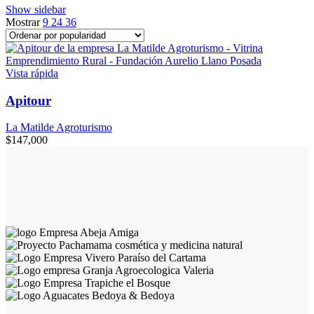
Show sidebar
Mostrar
9
24
36
Vista rápida
Apitour
La Matilde Agroturismo
$
147,000