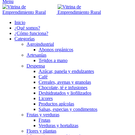
Menu
Inicio
¿Qué somos?
¿Cómo funciona?
Categorías
Agroindustrial
Abonos orgánicos
Artesanías
Tejidos a mano
Despensa
Azúcar, panela y endulzantes
Café
Cereales, avenas y granolas
Chocolate, té e infusiones
Deshidratados y liofilizados
Licores
Productos apícolas
Salsas, especias y condimentos
Frutas y verduras
Frutas
Verduras y hortalizas
Flores y plantas