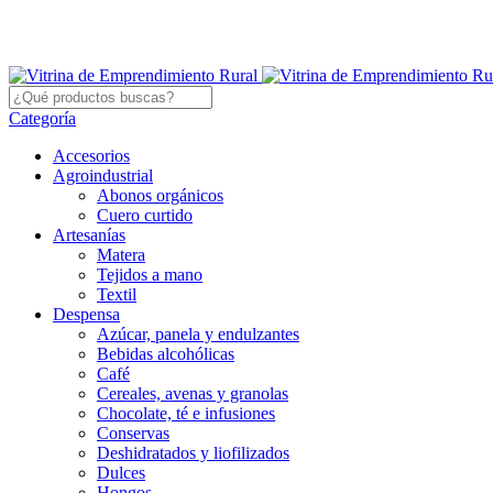
Categoría
Accesorios
Agroindustrial
Abonos orgánicos
Cuero curtido
Artesanías
Matera
Tejidos a mano
Textil
Despensa
Azúcar, panela y endulzantes
Bebidas alcohólicas
Café
Cereales, avenas y granolas
Chocolate, té e infusiones
Conservas
Deshidratados y liofilizados
Dulces
Hongos