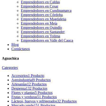
Emprendedores en Caldas
Emprendedores en Cesar
Emprendedores en Cundinamarca
Emprendedores en Córdoba
Emprendedores en Magdalena
Emprendedores en Meta
Emprendedores en Quindío
Emprendedores en Santander
Emprendedores en Tolima
Emprendedores en Valle del Cauca
Blog
Contáctanos
Aguachica
Categories
Accesorios
1 Producto
Agroindustrial
9 Productos
Artesanías
12 Productos
Despensa
132 Productos
Flores y plantas
5 Productos
Frutas y verduras
51 Productos
Lácteos, huevos y refrigerados
32 Productos
Mercado verde
151 Productos