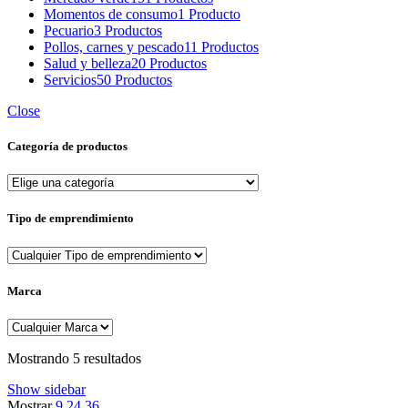
Momentos de consumo
1 Producto
Pecuario
3 Productos
Pollos, carnes y pescado
11 Productos
Salud y belleza
20 Productos
Servicios
50 Productos
Close
Categoría de productos
Tipo de emprendimiento
Marca
Sorted
Mostrando 5 resultados
by
Show sidebar
popularity
Mostrar
9
24
36