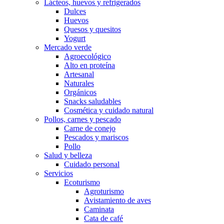
Lácteos, huevos y refrigerados
Dulces
Huevos
Quesos y quesitos
Yogurt
Mercado verde
Agroecológico
Alto en proteína
Artesanal
Naturales
Orgánicos
Snacks saludables
Cosmética y cuidado natural
Pollos, carnes y pescado
Carne de conejo
Pescados y mariscos
Pollo
Salud y belleza
Cuidado personal
Servicios
Ecoturismo
Agroturismo
Avistamiento de aves
Caminata
Cata de café