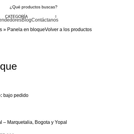
CATEGORÍA
endedores
Blog
Contáctanos
s
»
Panela en bloque
Volver a los productos
oque
o:
bajo pedido
l – Marquetalia, Bogota y Yopal