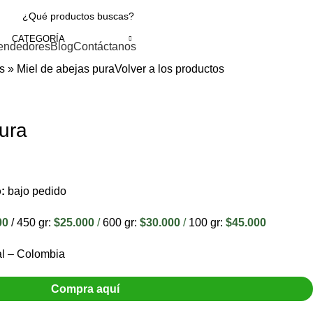
CATEGORÍA
endedores
Blog
Contáctanos
s
»
Miel de abejas pura
Volver a los productos
ura
o:
bajo pedido
00
/ 450 gr:
$25.000
/
600 gr:
$30.000
/
100 gr:
$45.000
l – Colombia
Compra aquí