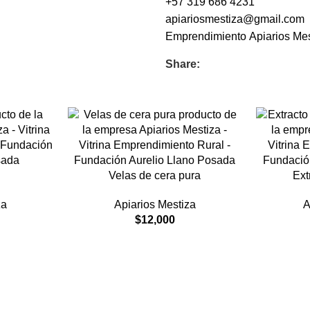
+57 319 686 4231
apiariosmestiza@gmail.com
Emprendimiento
Apiarios Me
Share:
l
Velas de cera pura
Ext
za
Apiarios Mestiza
A
$
12,000