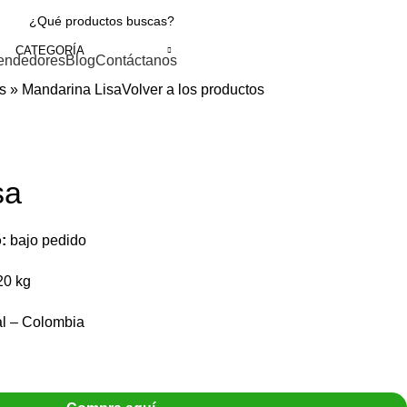
CATEGORÍA
endedores
Blog
Contáctanos
s
»
Mandarina Lisa
Volver a los productos
sa
:
bajo pedido
20 kg
l – Colombia