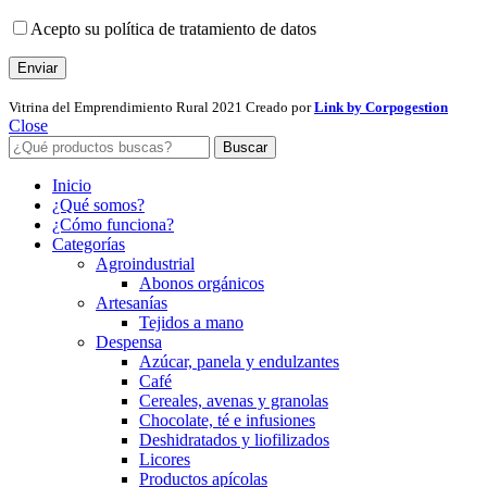
Acepto su política de tratamiento de datos
Vitrina del Emprendimiento Rural
2021 Creado por
Link by Corpogestion
Close
Buscar
Inicio
¿Qué somos?
¿Cómo funciona?
Categorías
Agroindustrial
Abonos orgánicos
Artesanías
Tejidos a mano
Despensa
Azúcar, panela y endulzantes
Café
Cereales, avenas y granolas
Chocolate, té e infusiones
Deshidratados y liofilizados
Licores
Productos apícolas