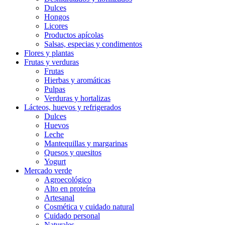
Dulces
Hongos
Licores
Productos apícolas
Salsas, especias y condimentos
Flores y plantas
Frutas y verduras
Frutas
Hierbas y aromáticas
Pulpas
Verduras y hortalizas
Lácteos, huevos y refrigerados
Dulces
Huevos
Leche
Mantequillas y margarinas
Quesos y quesitos
Yogurt
Mercado verde
Agroecológico
Alto en proteína
Artesanal
Cosmética y cuidado natural
Cuidado personal
Naturales