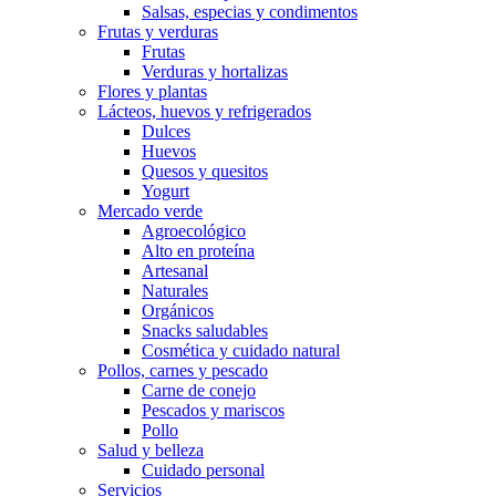
Salsas, especias y condimentos
Frutas y verduras
Frutas
Verduras y hortalizas
Flores y plantas
Lácteos, huevos y refrigerados
Dulces
Huevos
Quesos y quesitos
Yogurt
Mercado verde
Agroecológico
Alto en proteína
Artesanal
Naturales
Orgánicos
Snacks saludables
Cosmética y cuidado natural
Pollos, carnes y pescado
Carne de conejo
Pescados y mariscos
Pollo
Salud y belleza
Cuidado personal
Servicios