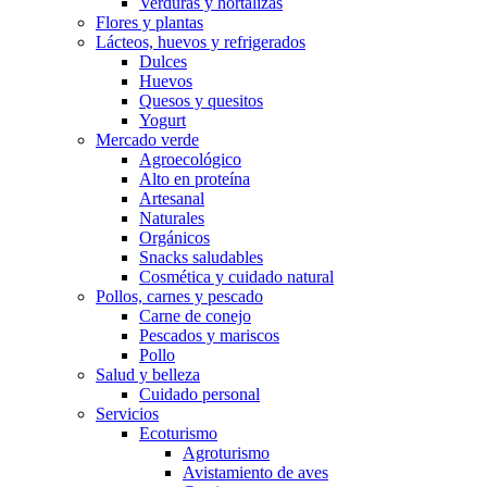
Verduras y hortalizas
Flores y plantas
Lácteos, huevos y refrigerados
Dulces
Huevos
Quesos y quesitos
Yogurt
Mercado verde
Agroecológico
Alto en proteína
Artesanal
Naturales
Orgánicos
Snacks saludables
Cosmética y cuidado natural
Pollos, carnes y pescado
Carne de conejo
Pescados y mariscos
Pollo
Salud y belleza
Cuidado personal
Servicios
Ecoturismo
Agroturismo
Avistamiento de aves