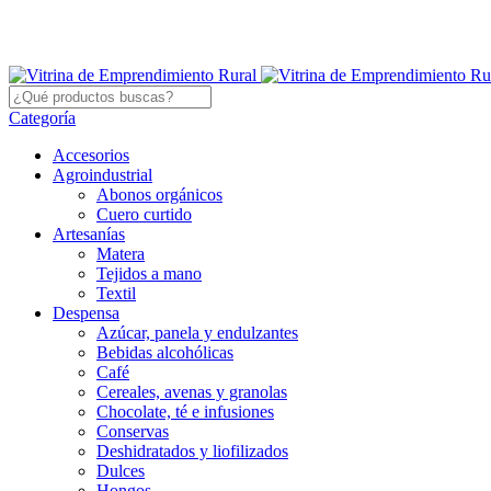
Categoría
Accesorios
Agroindustrial
Abonos orgánicos
Cuero curtido
Artesanías
Matera
Tejidos a mano
Textil
Despensa
Azúcar, panela y endulzantes
Bebidas alcohólicas
Café
Cereales, avenas y granolas
Chocolate, té e infusiones
Conservas
Deshidratados y liofilizados
Dulces
Hongos