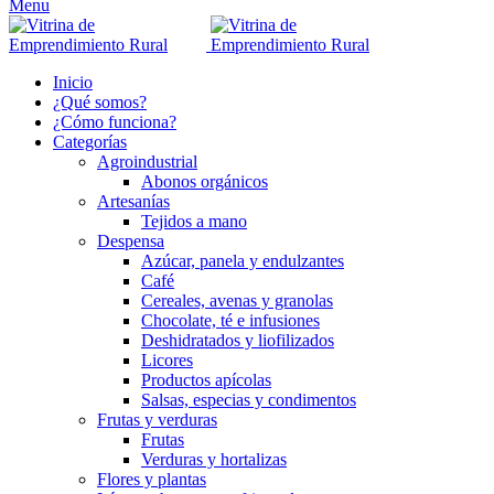
Menu
Inicio
¿Qué somos?
¿Cómo funciona?
Categorías
Agroindustrial
Abonos orgánicos
Artesanías
Tejidos a mano
Despensa
Azúcar, panela y endulzantes
Café
Cereales, avenas y granolas
Chocolate, té e infusiones
Deshidratados y liofilizados
Licores
Productos apícolas
Salsas, especias y condimentos
Frutas y verduras
Frutas
Verduras y hortalizas
Flores y plantas