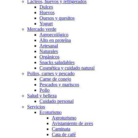
Lácteos, huevos y refrigerados
Dulces
Huevos
Quesos y quesitos
Yogurt
Mercado verde
Agroecológico
Alto en proteína
Artesanal
Naturales
Orgánicos
Snacks saludables
Cosmética y cuidado natural
Pollos, carnes y pescado
Carne de conejo
Pescados y mariscos
Pollo
Salud y belleza
Cuidado personal
Servicios
Ecoturismo
Agroturismo
Avistamiento de aves
Caminata
Cata de café