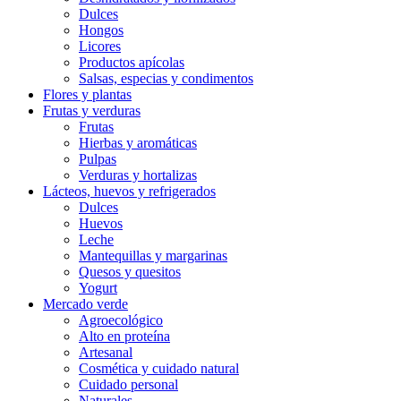
Dulces
Hongos
Licores
Productos apícolas
Salsas, especias y condimentos
Flores y plantas
Frutas y verduras
Frutas
Hierbas y aromáticas
Pulpas
Verduras y hortalizas
Lácteos, huevos y refrigerados
Dulces
Huevos
Leche
Mantequillas y margarinas
Quesos y quesitos
Yogurt
Mercado verde
Agroecológico
Alto en proteína
Artesanal
Cosmética y cuidado natural
Cuidado personal
Naturales