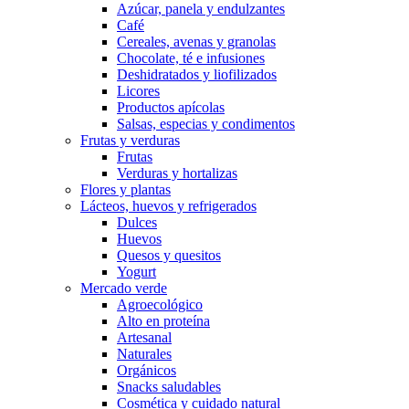
Azúcar, panela y endulzantes
Café
Cereales, avenas y granolas
Chocolate, té e infusiones
Deshidratados y liofilizados
Licores
Productos apícolas
Salsas, especias y condimentos
Frutas y verduras
Frutas
Verduras y hortalizas
Flores y plantas
Lácteos, huevos y refrigerados
Dulces
Huevos
Quesos y quesitos
Yogurt
Mercado verde
Agroecológico
Alto en proteína
Artesanal
Naturales
Orgánicos
Snacks saludables
Cosmética y cuidado natural