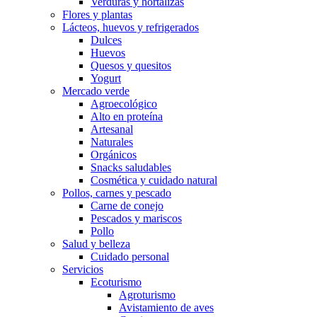
Verduras y hortalizas
Flores y plantas
Lácteos, huevos y refrigerados
Dulces
Huevos
Quesos y quesitos
Yogurt
Mercado verde
Agroecológico
Alto en proteína
Artesanal
Naturales
Orgánicos
Snacks saludables
Cosmética y cuidado natural
Pollos, carnes y pescado
Carne de conejo
Pescados y mariscos
Pollo
Salud y belleza
Cuidado personal
Servicios
Ecoturismo
Agroturismo
Avistamiento de aves