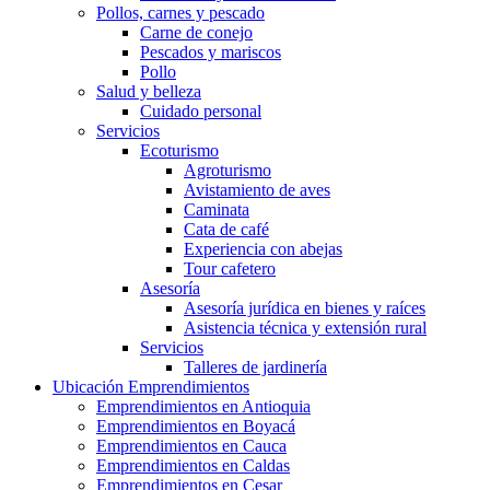
Pollos, carnes y pescado
Carne de conejo
Pescados y mariscos
Pollo
Salud y belleza
Cuidado personal
Servicios
Ecoturismo
Agroturismo
Avistamiento de aves
Caminata
Cata de café
Experiencia con abejas
Tour cafetero
Asesoría
Asesoría jurídica en bienes y raíces
Asistencia técnica y extensión rural
Servicios
Talleres de jardinería
Ubicación Emprendimientos
Emprendimientos en Antioquia
Emprendimientos en Boyacá
Emprendimientos en Cauca
Emprendimientos en Caldas
Emprendimientos en Cesar