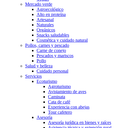
Mercado verde
Agroecológico
Alto en proteína
Artesanal
Naturales
Orgánicos
Snacks saludables
Cosmética y cuidado natural
Pollos, carnes y pescado
Carne de conejo
Pescados y mariscos
Pollo
Salud y belleza
Cuidado personal
Servicios
Ecoturismo
Agroturismo
Avistamiento de aves
Caminata
Cata de café
Experiencia con abejas
Tour cafetero
Asesoría
Asesoría jurídica en bienes y raíces
Asistencia técnica y extensión rural