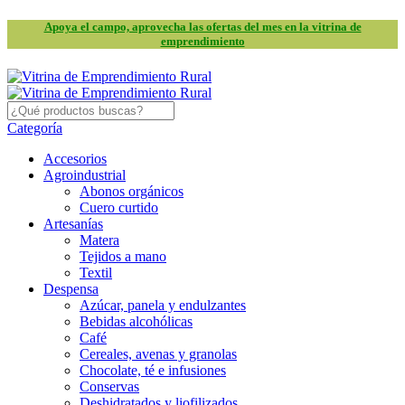
Apoya el campo, aprovecha las ofertas del mes en la vitrina de
emprendimiento
Categoría
Accesorios
Agroindustrial
Abonos orgánicos
Cuero curtido
Artesanías
Matera
Tejidos a mano
Textil
Despensa
Azúcar, panela y endulzantes
Bebidas alcohólicas
Café
Cereales, avenas y granolas
Chocolate, té e infusiones
Conservas
Deshidratados y liofilizados