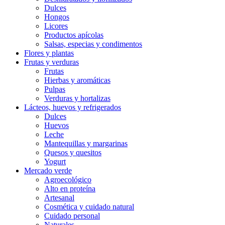
Dulces
Hongos
Licores
Productos apícolas
Salsas, especias y condimentos
Flores y plantas
Frutas y verduras
Frutas
Hierbas y aromáticas
Pulpas
Verduras y hortalizas
Lácteos, huevos y refrigerados
Dulces
Huevos
Leche
Mantequillas y margarinas
Quesos y quesitos
Yogurt
Mercado verde
Agroecológico
Alto en proteína
Artesanal
Cosmética y cuidado natural
Cuidado personal
Naturales