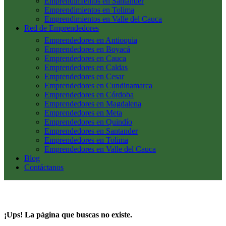
Emprendimientos en Santander
Emprendimientos en Tolima
Emprendimientos en Valle del Cauca
Red de Emprendedores
Emprendedores en Antioquia
Emprendedores en Boyacá
Emprendedores en Cauca
Emprendedores en Caldas
Emprendedores en Cesar
Emprendedores en Cundinamarca
Emprendedores en Córdoba
Emprendedores en Magdalena
Emprendedores en Meta
Emprendedores en Quindío
Emprendedores en Santander
Emprendedores en Tolima
Emprendedores en Valle del Cauca
Blog
Contáctanos
¡Ups! La página que buscas no existe.