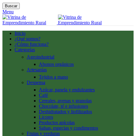
Buscar
Menu
Inicio
¿Qué somos?
¿Cómo funciona?
Categorías
Agroindustrial
Abonos orgánicos
Artesanías
Tejidos a mano
Despensa
Azúcar, panela y endulzantes
Café
Cereales, avenas y granolas
Chocolate, té e infusiones
Deshidratados y liofilizados
Licores
Productos apícolas
Salsas, especias y condimentos
Frutas y verduras