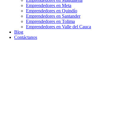
Emprendedores en Magdalena
Emprendedores en Meta
Emprendedores en Quindío
Emprendedores en Santander
Emprendedores en Tolima
Emprendedores en Valle del Cauca
Blog
Contáctanos