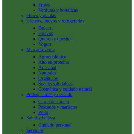
Frutas
Verduras y hortalizas
Flores y plantas
Lácteos, huevos y refrigerados
Dulces
Huevos
Quesos y quesitos
Yogurt
Mercado verde
Agroecológico
Alto en proteína
Artesanal
Naturales
Orgánicos
Snacks saludables
Cosmética y cuidado natural
Pollos, carnes y pescado
Carne de conejo
Pescados y mariscos
Pollo
Salud y belleza
Cuidado personal
Servicios