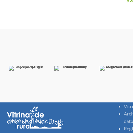
$
2
Vitr
Arch
dato
Regl