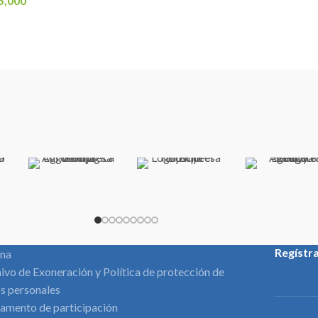
5,000
Regístr
ina
ivo de Exoneración y Política de protección de
s personales
amento de participación