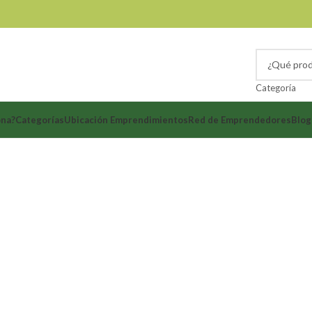
Categoría
ona?
Categorías
Ubicación Emprendimientos
Red de Emprendedores
Blog
+57 313 567 5877