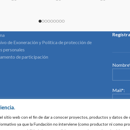
Regístr
ina
ivo de Exoneración y Política de protección de
s personales
amento de participación
Nombre*
Mail*:
iencia.
Acepto
el sitio web con el fin de dar a conocer proyectos, productos y datos d
informativo ya que la Fundación no interviene (como productor ni como pr