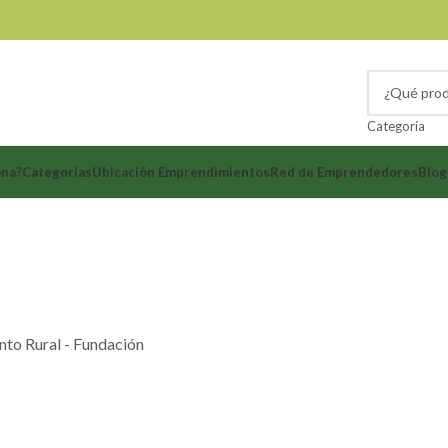
Categoría
ona?
Categorías
Ubicación Emprendimientos
Red de Emprendedores
Blog
+57 324 347 4411