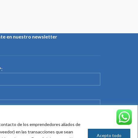
ate en nuestro newsletter
:
 su política de tratamiento de datos
e contacto de los emprendedores aliados de
oveedor) en las transacciones que sean
Acepto todo