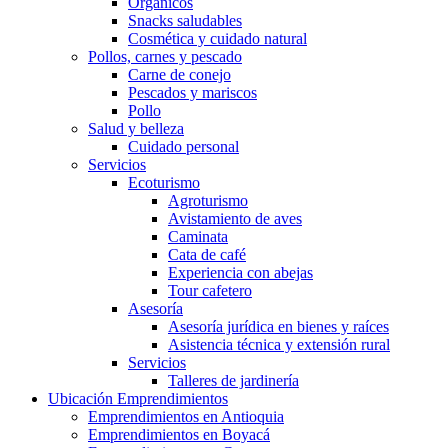
Orgánicos
Snacks saludables
Cosmética y cuidado natural
Pollos, carnes y pescado
Carne de conejo
Pescados y mariscos
Pollo
Salud y belleza
Cuidado personal
Servicios
Ecoturismo
Agroturismo
Avistamiento de aves
Caminata
Cata de café
Experiencia con abejas
Tour cafetero
Asesoría
Asesoría jurídica en bienes y raíces
Asistencia técnica y extensión rural
Servicios
Talleres de jardinería
Ubicación Emprendimientos
Emprendimientos en Antioquia
Emprendimientos en Boyacá