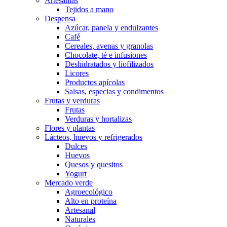
Artesanías
Tejidos a mano
Despensa
Azúcar, panela y endulzantes
Café
Cereales, avenas y granolas
Chocolate, té e infusiones
Deshidratados y liofilizados
Licores
Productos apícolas
Salsas, especias y condimentos
Frutas y verduras
Frutas
Verduras y hortalizas
Flores y plantas
Lácteos, huevos y refrigerados
Dulces
Huevos
Quesos y quesitos
Yogurt
Mercado verde
Agroecológico
Alto en proteína
Artesanal
Naturales