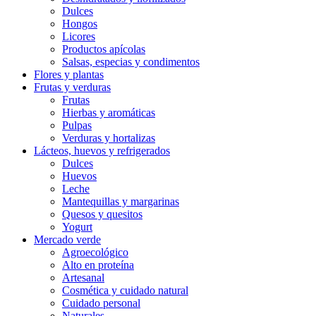
Dulces
Hongos
Licores
Productos apícolas
Salsas, especias y condimentos
Flores y plantas
Frutas y verduras
Frutas
Hierbas y aromáticas
Pulpas
Verduras y hortalizas
Lácteos, huevos y refrigerados
Dulces
Huevos
Leche
Mantequillas y margarinas
Quesos y quesitos
Yogurt
Mercado verde
Agroecológico
Alto en proteína
Artesanal
Cosmética y cuidado natural
Cuidado personal
Naturales