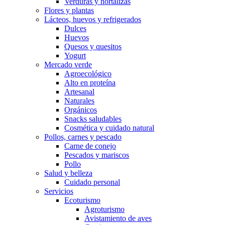
Verduras y hortalizas
Flores y plantas
Lácteos, huevos y refrigerados
Dulces
Huevos
Quesos y quesitos
Yogurt
Mercado verde
Agroecológico
Alto en proteína
Artesanal
Naturales
Orgánicos
Snacks saludables
Cosmética y cuidado natural
Pollos, carnes y pescado
Carne de conejo
Pescados y mariscos
Pollo
Salud y belleza
Cuidado personal
Servicios
Ecoturismo
Agroturismo
Avistamiento de aves