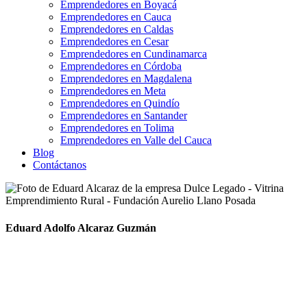
Emprendedores en Boyacá
Emprendedores en Cauca
Emprendedores en Caldas
Emprendedores en Cesar
Emprendedores en Cundinamarca
Emprendedores en Córdoba
Emprendedores en Magdalena
Emprendedores en Meta
Emprendedores en Quindío
Emprendedores en Santander
Emprendedores en Tolima
Emprendedores en Valle del Cauca
Blog
Contáctanos
Eduard Adolfo Alcaraz Guzmán
Soy un productor cafetero que desde pequeño he estado involucrado
con el mundo del café. Apasionado por el campo, el trabajo social y
la agroecología. Amo estar entre las montañas y producir un súper
café.