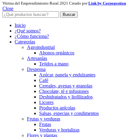
Vitrina del Emprendimiento Rural
2021 Creado por
Link by Corpogestion
Close
Buscar
Inicio
¿Qué somos?
¿Cómo funciona?
Categorías
Agroindustrial
Abonos orgánicos
Artesanías
Tejidos a mano
Despensa
Azúcar, panela y endulzantes
Café
Cereales, avenas y granolas
Chocolate, té e infusiones
Deshidratados y liofilizados
Licores
Productos apícolas
Salsas, especias y condimentos
Frutas y verduras
Frutas
Verduras y hortalizas
Flores y plantas