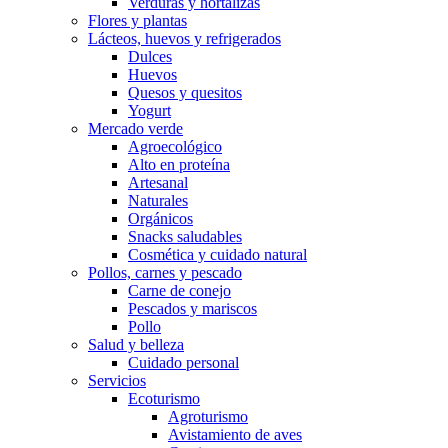
Verduras y hortalizas
Flores y plantas
Lácteos, huevos y refrigerados
Dulces
Huevos
Quesos y quesitos
Yogurt
Mercado verde
Agroecológico
Alto en proteína
Artesanal
Naturales
Orgánicos
Snacks saludables
Cosmética y cuidado natural
Pollos, carnes y pescado
Carne de conejo
Pescados y mariscos
Pollo
Salud y belleza
Cuidado personal
Servicios
Ecoturismo
Agroturismo
Avistamiento de aves