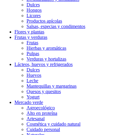
Dulces
Hongos
Licores
Productos apícolas
Salsas, especias y condimentos
Flores y plantas
Frutas y verduras
Frutas
Hierbas y aromáticas
Pulpas
Verduras y hortalizas
Lácteos, huevos y refrigerados
Dulces
Huevos
Leche
Mantequillas y margarinas
Quesos y quesitos
Yogurt
Mercado verde
Agroecológico
Alto en proteína
Artesanal
Cosmética y cuidado natural
Cuidado personal
Naturales