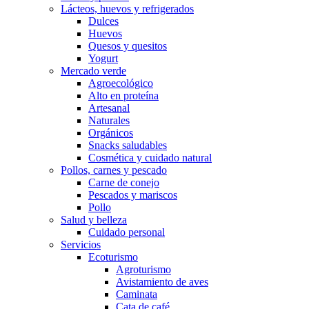
Lácteos, huevos y refrigerados
Dulces
Huevos
Quesos y quesitos
Yogurt
Mercado verde
Agroecológico
Alto en proteína
Artesanal
Naturales
Orgánicos
Snacks saludables
Cosmética y cuidado natural
Pollos, carnes y pescado
Carne de conejo
Pescados y mariscos
Pollo
Salud y belleza
Cuidado personal
Servicios
Ecoturismo
Agroturismo
Avistamiento de aves
Caminata
Cata de café