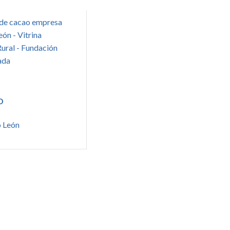
o
o León