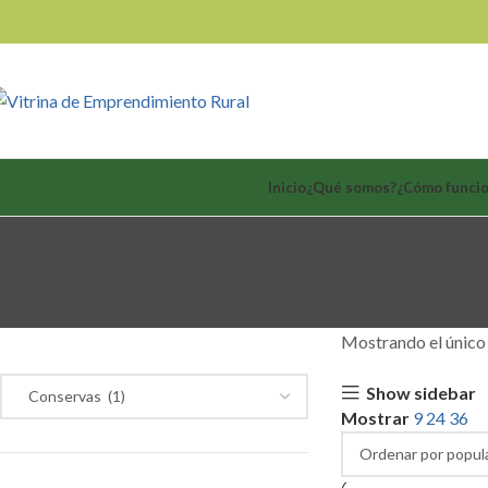
Inicio
¿Qué somos?
¿Cómo funci
Categoría de productos
Mostrando el único
Show sidebar
Mostrar
9
24
36