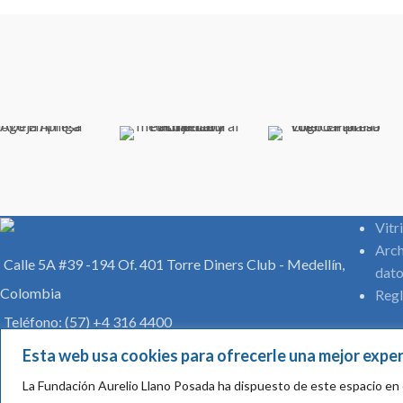
Vitr
Arch
Calle 5A #39 -194 Of. 401 Torre Diners Club - Medellín,
dato
Colombia
Regl
Teléfono: (57) +4 316 4400
comunicaciones@aureliollano.org.co
Esta web usa cookies para ofrecerle una mejor exper
La Fundación Aurelio Llano Posada ha dispuesto de este espacio en 