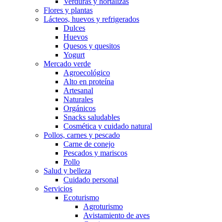
Verduras y hortalizas
Flores y plantas
Lácteos, huevos y refrigerados
Dulces
Huevos
Quesos y quesitos
Yogurt
Mercado verde
Agroecológico
Alto en proteína
Artesanal
Naturales
Orgánicos
Snacks saludables
Cosmética y cuidado natural
Pollos, carnes y pescado
Carne de conejo
Pescados y mariscos
Pollo
Salud y belleza
Cuidado personal
Servicios
Ecoturismo
Agroturismo
Avistamiento de aves