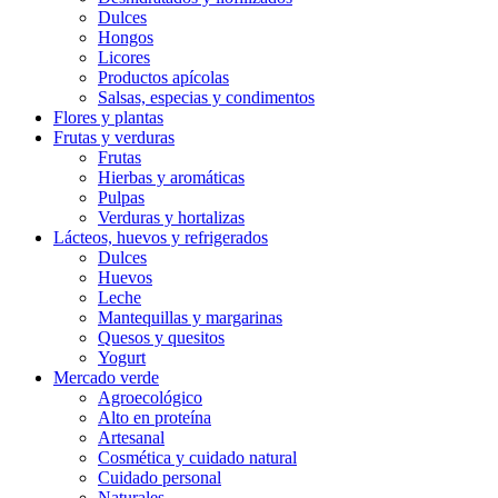
Dulces
Hongos
Licores
Productos apícolas
Salsas, especias y condimentos
Flores y plantas
Frutas y verduras
Frutas
Hierbas y aromáticas
Pulpas
Verduras y hortalizas
Lácteos, huevos y refrigerados
Dulces
Huevos
Leche
Mantequillas y margarinas
Quesos y quesitos
Yogurt
Mercado verde
Agroecológico
Alto en proteína
Artesanal
Cosmética y cuidado natural
Cuidado personal
Naturales