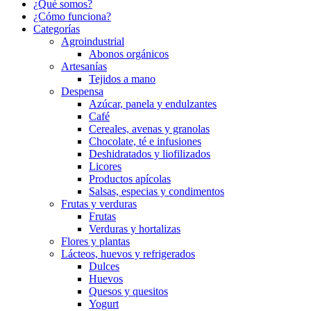
¿Qué somos?
¿Cómo funciona?
Categorías
Agroindustrial
Abonos orgánicos
Artesanías
Tejidos a mano
Despensa
Azúcar, panela y endulzantes
Café
Cereales, avenas y granolas
Chocolate, té e infusiones
Deshidratados y liofilizados
Licores
Productos apícolas
Salsas, especias y condimentos
Frutas y verduras
Frutas
Verduras y hortalizas
Flores y plantas
Lácteos, huevos y refrigerados
Dulces
Huevos
Quesos y quesitos
Yogurt