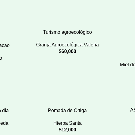
Turismo agroecológico
Granja Agroecológica Valeria
acao
$
60,000
o
Miel d
A
n día
Pomada de Ortiga
Neda
Hierba Santa
$
12,000