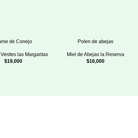
rne de Conejo
Polen de abejas
Verdes las Margaritas
Miel de Abejas la Reserva
$
19,000
$
16,000
Regístrate en nuestro newsletter