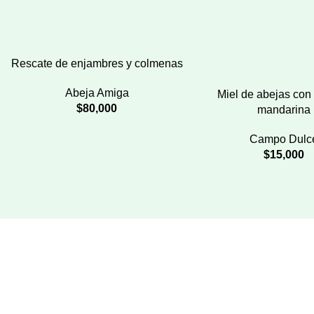
Rescate de enjambres y colmenas
Abeja Amiga
Miel de abejas con
$
80,000
mandarina
Campo Dulc
$
15,000
Calle 5A #39 -194 Of. 401 Torre Diners Club - Medellín,
Colombia
Teléfono: (57) +4 316 4400
comunicaciones@aureliollano.org.co