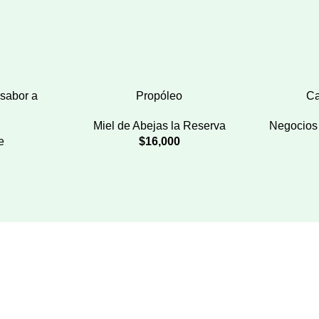
 sabor a
Propóleo
Ca
Miel de Abejas la Reserva
Negocios 
e
$
16,000
Vitrina
Archivo de Exoneración y Política de protección de datos
personales
Reglamento de participación