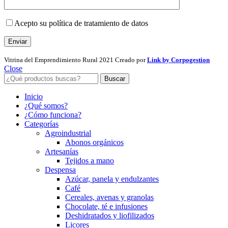
Acepto su política de tratamiento de datos
Vitrina del Emprendimiento Rural
2021 Creado por
Link by Corpogestion
Close
Buscar
Inicio
¿Qué somos?
¿Cómo funciona?
Categorías
Agroindustrial
Abonos orgánicos
Artesanías
Tejidos a mano
Despensa
Azúcar, panela y endulzantes
Café
Cereales, avenas y granolas
Chocolate, té e infusiones
Deshidratados y liofilizados
Licores