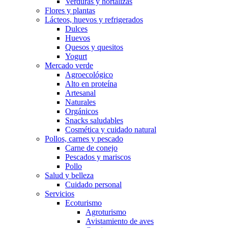
Verduras y hortalizas
Flores y plantas
Lácteos, huevos y refrigerados
Dulces
Huevos
Quesos y quesitos
Yogurt
Mercado verde
Agroecológico
Alto en proteína
Artesanal
Naturales
Orgánicos
Snacks saludables
Cosmética y cuidado natural
Pollos, carnes y pescado
Carne de conejo
Pescados y mariscos
Pollo
Salud y belleza
Cuidado personal
Servicios
Ecoturismo
Agroturismo
Avistamiento de aves