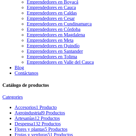
Emprendedores en Boyacá
Emprendedores en Cauca
Emprendedores en Caldas
Emprendedores en Cesar
Emprendedores en Cundinamarca
Emprendedores en Córdoba
Emprendedores en Magdalena
Emprendedores en Meta
Emprendedores en Quindío
Emprendedores en Santander
Emprendedores en Tolima
Emprendedores en Valle del Cauca
Blog
Contáctanos
Catálogo de productos
Categories
Accesorios
1 Producto
Agroindustrial
9 Productos
Artesanías
12 Productos
Despensa
132 Productos
Flores y plantas
5 Productos
Frutas y verduras
51 Productos