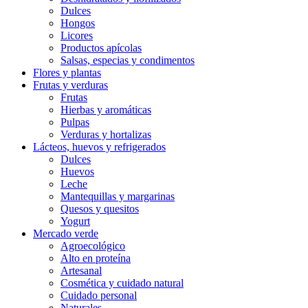
Dulces
Hongos
Licores
Productos apícolas
Salsas, especias y condimentos
Flores y plantas
Frutas y verduras
Frutas
Hierbas y aromáticas
Pulpas
Verduras y hortalizas
Lácteos, huevos y refrigerados
Dulces
Huevos
Leche
Mantequillas y margarinas
Quesos y quesitos
Yogurt
Mercado verde
Agroecológico
Alto en proteína
Artesanal
Cosmética y cuidado natural
Cuidado personal
Naturales