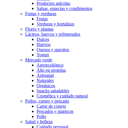
Productos apícolas
Salsas, especias y condimentos
Frutas y verduras
Frutas
Verduras y hortalizas
Flores y plantas
Lácteos, huevos y refrigerados
Dulces
Huevos
Quesos y quesitos
Yogurt
Mercado verde
Agroecológico
Alto en proteína
Artesanal
Naturales
Orgánicos
Snacks saludables
Cosmética y cuidado natural
Pollos, carnes y pescado
Carne de conejo
Pescados y mariscos
Pollo
Salud y belleza
Cuidado personal